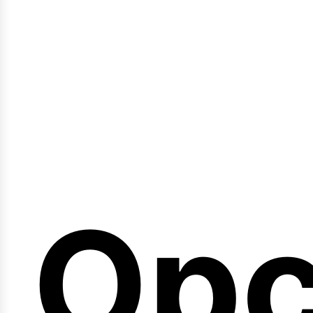
emi
Opc