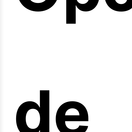
arr
de