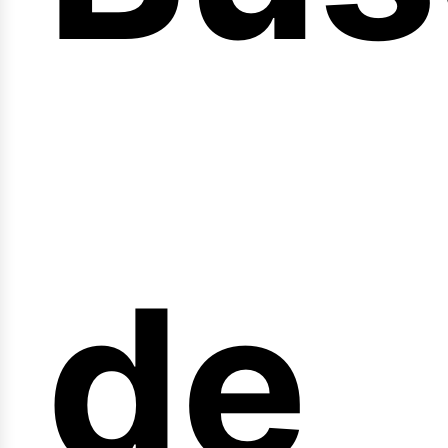
nici
de