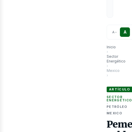
etr
A
A
−
Inicio
›
Sector
Energético
›
Mexico
›
Pemex salda m
ARTÍCULO
›
SECTOR
ENERGÉTIC
›
PETRÓLEO
›
MEXICO
Pem