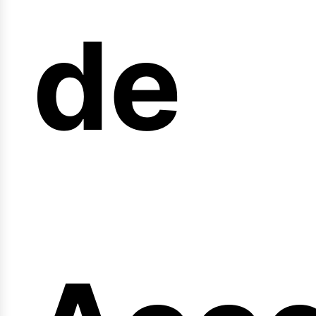
arre
de