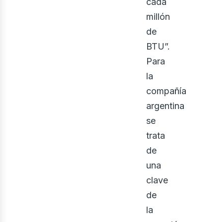
cada
millón
de
BTU”.
Para
la
compañía
argentina
oso
se
trata
de
una
clave
de
la