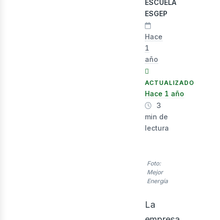
ESCUELA
ESGEP
Hace
1
año
ACTUALIZADO
nerg
Hace 1 año
3
min de
lectura
Foto:
Mejor
Energía
La
empresa