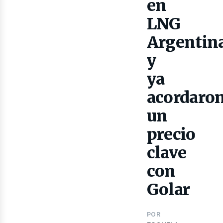
en
LNG
Argentin
y
ya
acordaro
lect
un
precio
clave
con
Golar
POR