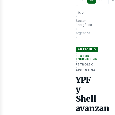
Inicio
›
Sector
Energético
›
Argentina
›
YPF y Shell avanzan en LN
as
ARTÍCULO
›
SECTOR
ENERGÉTICO
›
PETRÓLEO
›
ARGENTINA
YPF
y
Shell
avanzan