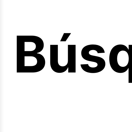
Bús
nicio