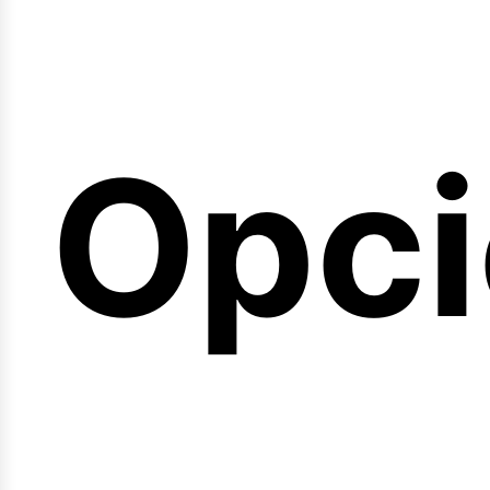
emin
Opci