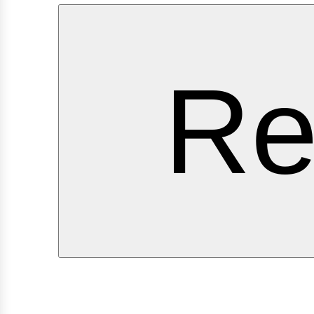
ervi
Re