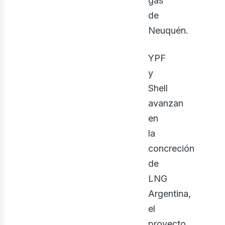
gas
de
Neuquén.
YPF
y
Shell
iner
avanzan
en
la
concreción
de
LNG
Argentina,
el
proyecto