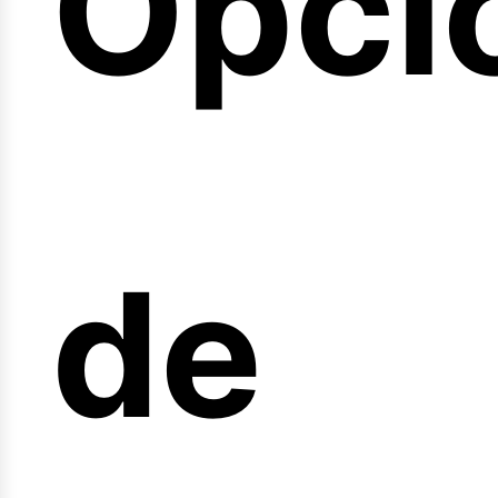
Opci
arre
de