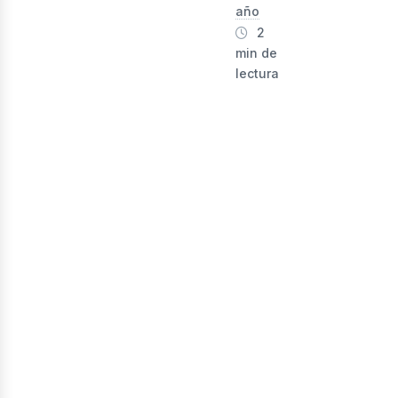
nerg
año
2
min de
lectura
enov