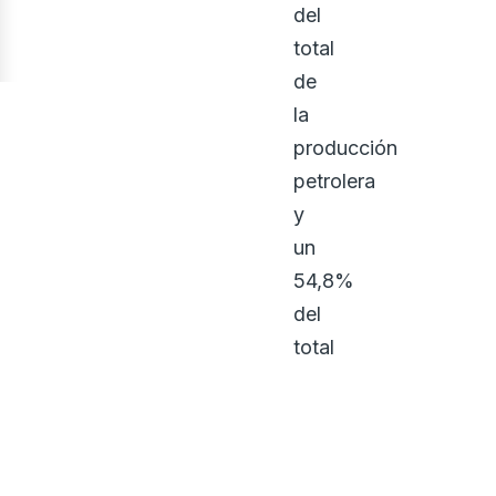
del
total
de
la
producción
petrolera
y
un
54,8%
del
total
de
la
gasífera.
La