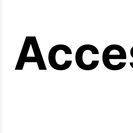
ng
Acce