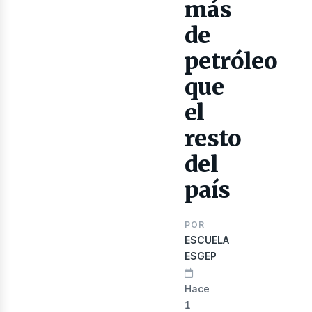
lectr
más
de
petróleo
que
el
resto
del
país
POR
ESCUELA
ESGEP
Hace
1