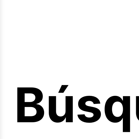
Búsq
nicio