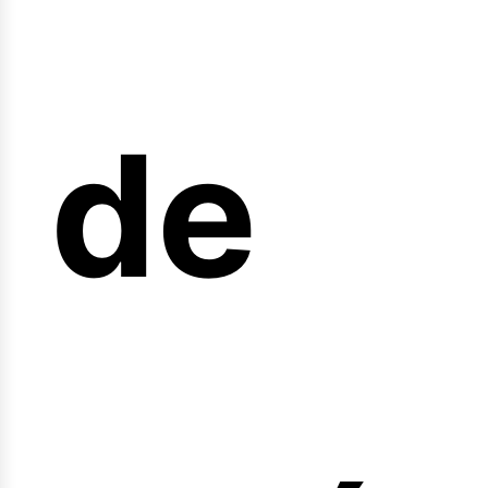
de
fert