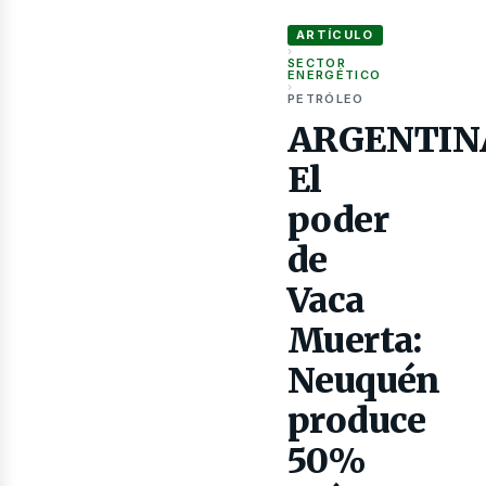
as
ARGENTINA: El poder de Vaca 
ARTÍCULO
›
SECTOR
ENERGÉTICO
›
PETRÓLEO
ARGENTIN
El
poder
de
Vaca
Muerta:
Neuquén
produce
50%