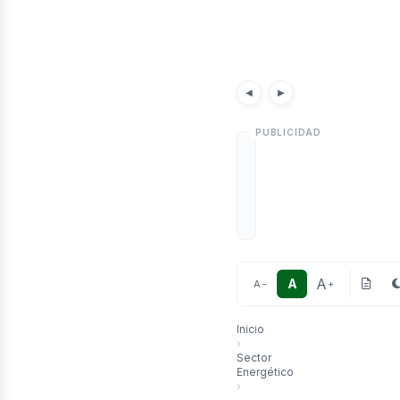
etró
Noticias
Artículos
◀
▶
A
A
A
−
+
Inicio
›
Sector
Energético
›