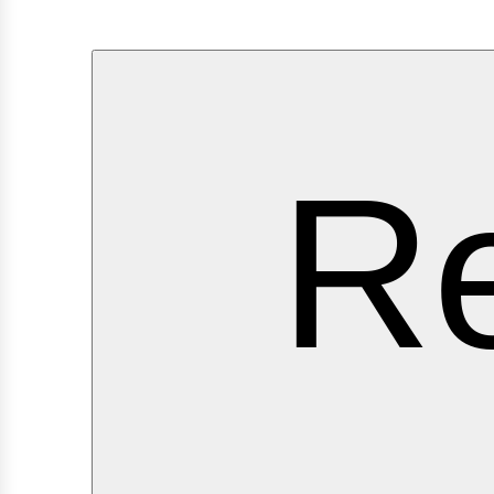
erv
Re