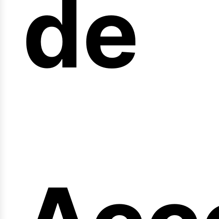
arr
de