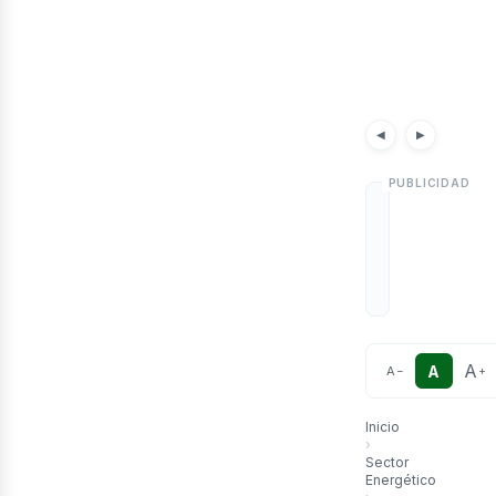
etr
Noticias
Artículos
◀
▶
A
A
A
−
+
Inicio
›
Sector
Energético