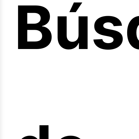
Bús
nici