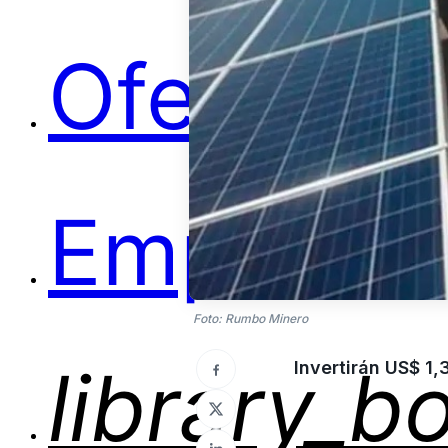
Ofertas
Empleos
Foto: Rumbo Minero
library_b
Invertirán US$ 1,