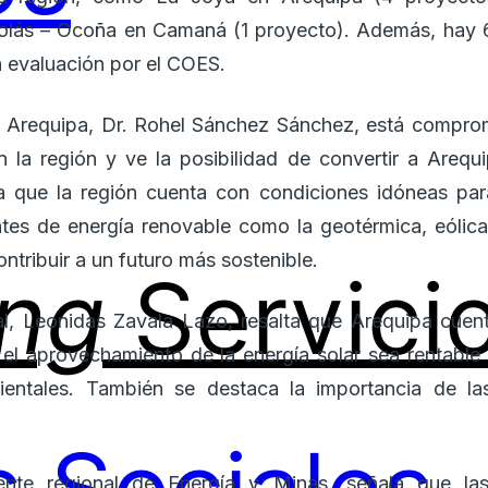
olás – Ocoña en Camaná (1 proyecto). Además, hay 
 evaluación por el COES.
e Arequipa, Dr. Rohel Sánchez Sánchez, está comprom
n la región y ve la posibilidad de convertir a Arequ
a que la región cuenta con condiciones idóneas para
ntes de energía renovable como la geotérmica, eólic
ntribuir a un futuro más sostenible.
ing
Servici
al, Leonidas Zavala Lazo, resalta que Arequipa cuen
el aprovechamiento de la energía solar sea rentable
ntales. También se destaca la importancia de las
ente regional de Energía y Minas, señala que la