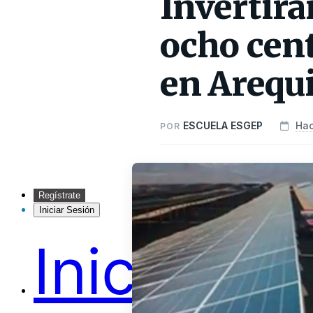
Invertirá
ocho cent
en Arequ
ESCUELA ESGEP
Hac
POR
Regístrate
Iniciar Sesión
Inicio