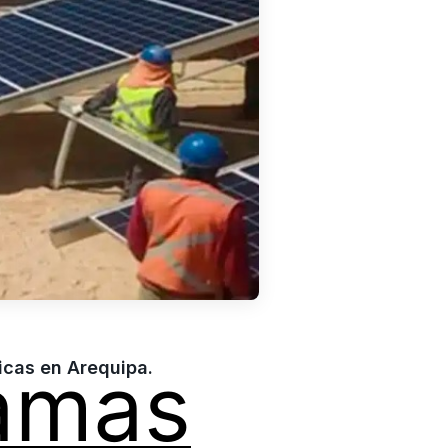
amas
aicas en Arequipa.