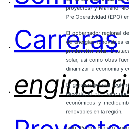
proyectos) y Mariano Nic
Pre Operatividad (EPO) en
Carreras
El gobernador regional d
de energías renovables e
producción solar. Destac
solar, así como otras fue
dinamizar la economía y co
engineer
El gerente general region
elevada, lo que hace que 
económicos y medioambie
renovables en la región.
Iván Prado Barreto, ger