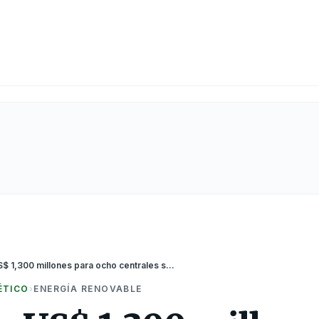
Invertirán US$ 1,300 millones para ocho centrales solares fotovoltaicas en Arequipa
ÉTICO
›
ENERGÍA RENOVABLE