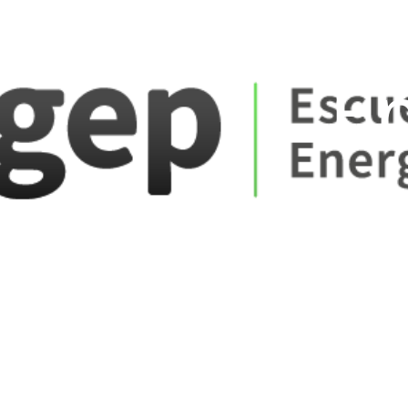
ate_fare
E