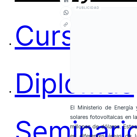
Cursos
Diplomas
El Ministerio de Energí
solares fotovoltaicas en 
Seminari
millones de dólares. Est
en diferentes áreas de 