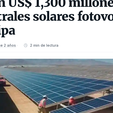
n US$ 1,300 millon
rales solares fotovo
ipa
e 2 años
2 min de lectura
·