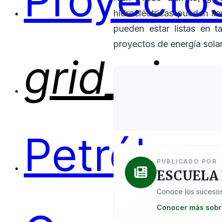
Proyectos
hidroeléctricas pueden ll
pueden estar listas en 
proyectos de energía sola
grid_view
Petróleo
PUBLICADO POR
ESCUELA
Conoce los sucesos
Conocer más sobr