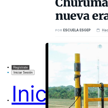
Churumas
nueva era
ESCUELA ESGEP
Hac
POR
Regístrate
Iniciar Sesión
Inicio