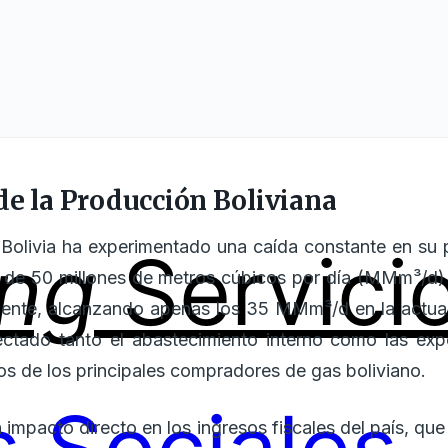
de la Producción Boliviana
 Bolivia ha experimentado una caída constante en su 
ing
Servici
e 50 millones de metros cúbicos por día (MMm³/d) 
amente, alcanzando apenas los 35 MMm³/d en la actual
ctado tanto el abastecimiento interno como las expo
dos de los principales compradores de gas boliviano.
 impacto directo en los ingresos fiscales del país, q