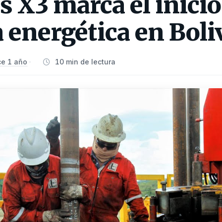
 X3 marca el inicio
 energética en Boli
e 1 año
10 min de lectura
·