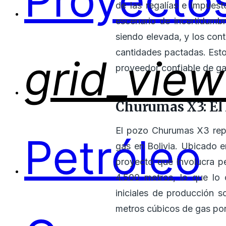
Proyectos
de las regalías e impues
escenario de incertidumbr
siendo elevada, y los cont
cantidades pactadas. Esto
grid_view
proveedor confiable de gas
Churumas X3: El 
El pozo Churumas X3 repr
Petróleo
gas en Bolivia. Ubicado e
proyecto que involucra p
4.500 metros, lo que lo 
iniciales de producción 
metros cúbicos de gas por