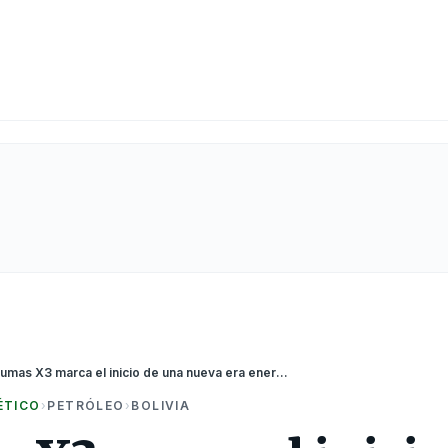
Churumas X3 marca el inicio de una nueva era energética en Bolivia
ÉTICO
›
PETRÓLEO
›
BOLIVIA