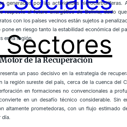
 Sociales
tos generados por las actividades hidrocarburíferas
e respecto al futuro energético de Bolivia, dado qu
ratos con los países vecinos están sujetos a penaliza
 pone en riesgo tanto la estabilidad económica del 
Sectores
 en la región.
Motor de la Recuperación
esenta un paso decisivo en la estrategia de recuper
n la región sureste del país, cerca de la cuenca de
erforación en formaciones no convencionales a profu
convierte en un desafío técnico considerable. Sin 
son altamente prometedoras, con un flujo estimado de
 día.