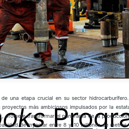
l de una etapa crucial en su sector hidrocarburífero
ooks
Progr
proyectos más ambiciosos impulsados por la estatal
), promete transformar el panorama de la producción 
pacidad de inyectar entre 8 y 10 millones de metros