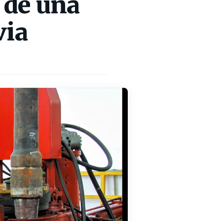
 de una
via