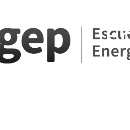
ate_fare
E