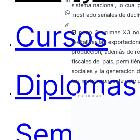
sistema nacional, lo cual
mostrado señales de decli
Cursos
El pozo Churumas X3 no so
revitalizar las exportacio
producción, además de repr
fiscales del país, permiti
sociales y la generación 
Diplomas
las implicaciones de este 
Seminari