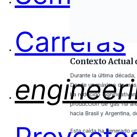
Carreras
Contexto Actual 
Durante la última década,
engineer
Desde un máximo de más d
ha reducido significativ
producción de gas ha afe
hacia Brasil y Argentina, 
Esta caída ha generado un