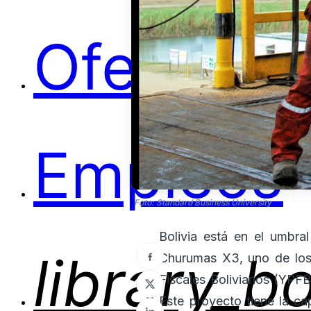
Ofertas
Empleos
Foto: Standard Business University
Bolivia está en el umbra
library_b
Churumas X3, uno de los 
Fiscales Bolivianos (YPFB
Este proyecto tiene la ca