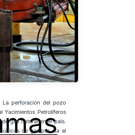
. La perforación del pozo
amas
 Yacimientos Petrolíferos
de gas natural en el país.
 cúbicos de gas por día al