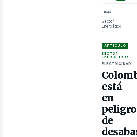
Inicio
›
Sector
Energético
›
Colombia está en pe
ARTÍCULO
›
SECTOR
ENERGÉTICO
›
ELECTRICIDAD
as
Colomb
está
en
peligro
de
desaba