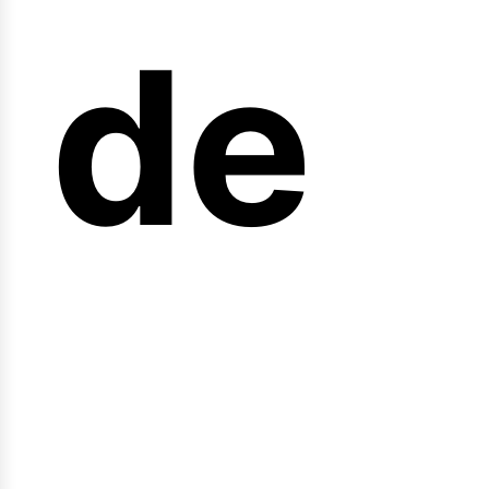
arr
de