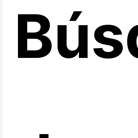
Bús
nici