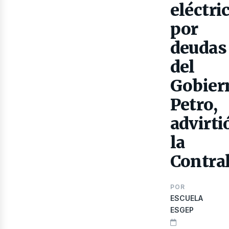
eléctri
por
deudas
del
Gobier
Petro,
advirti
la
lect
Contral
POR
ESCUELA
ESGEP