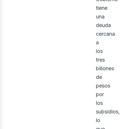
eno
tiene
una
deuda
cercana
a
los
tres
billones
de
pesos
por
los
subsidios,
lo
que