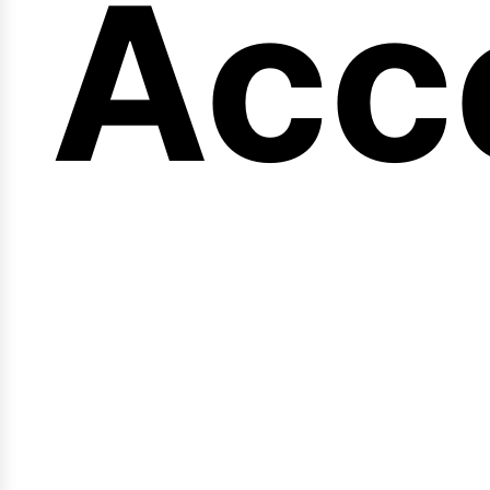
eng
Acc