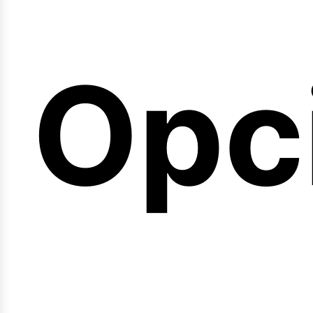
emi
Opc