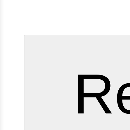
erv
Re