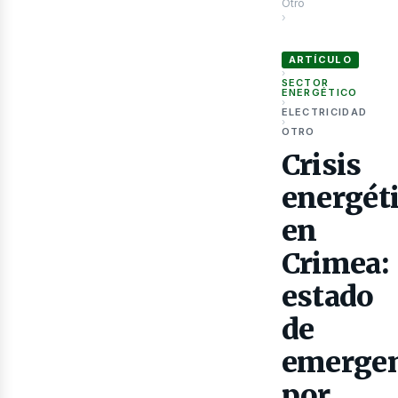
Otro
›
Crisis energética en
ARTÍCULO
as
›
SECTOR
ENERGÉTICO
›
ELECTRICIDAD
›
OTRO
Crisis
energét
en
Crimea:
estado
de
emergen
por