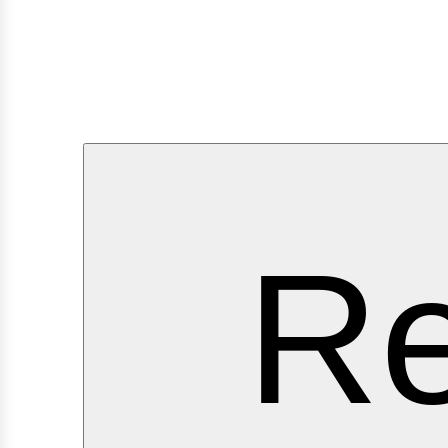
ervi
Re