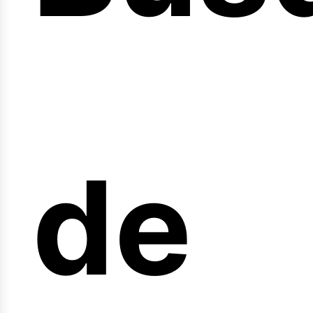
nici
de