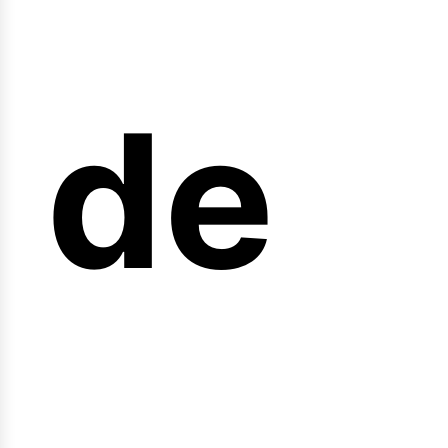
arr
de