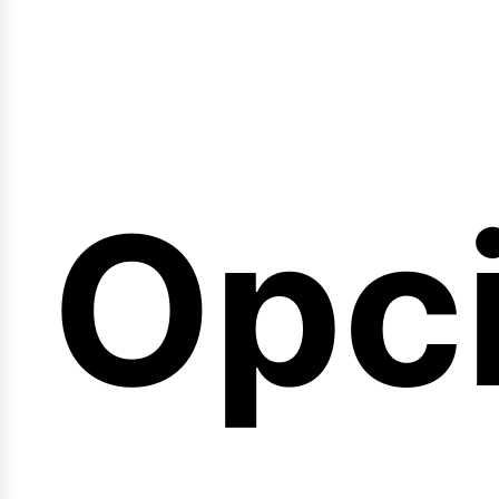
emi
Opc