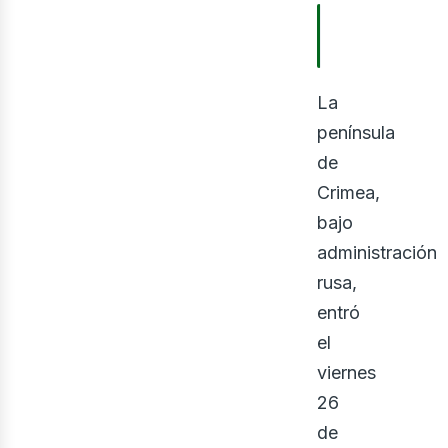
TABLA DE
CONTENIDOS
La
península
ner
de
Crimea,
bajo
administración
rusa,
entró
el
viernes
26
de