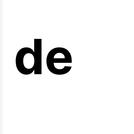
arre
de