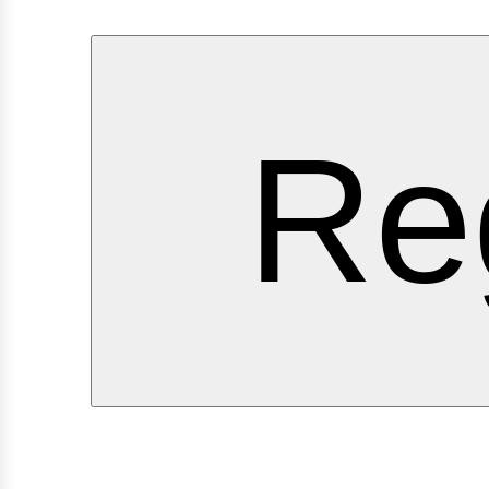
ervi
Re