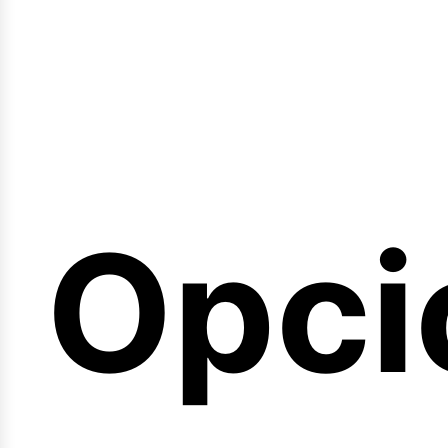
emin
Opci