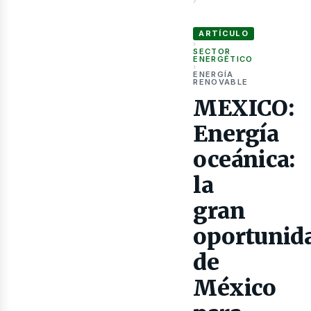
›
MEXICO: Energía oceánica: l
as
ARTÍCULO
›
SECTOR
ENERGÉTICO
›
ENERGÍA
RENOVABLE
MEXICO:
Energía
oceánica:
la
gran
oportunid
de
México