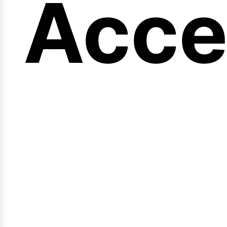
eng
Acce