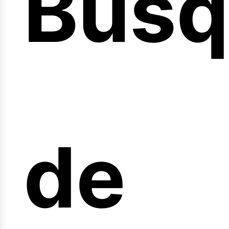
Búsq
nicio
de