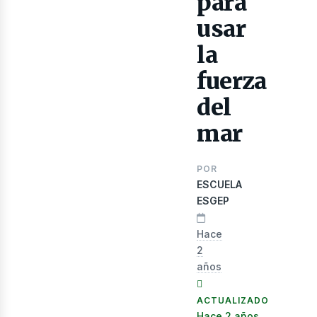
para
lectr
usar
la
fuerza
del
mar
POR
ESCUELA
ESGEP
Hace
2
años
ACTUALIZADO
Hace 2 años