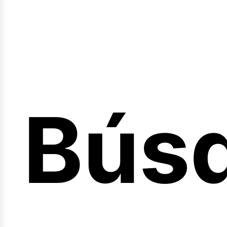
Bús
nicio