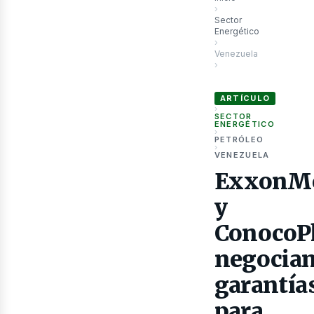
›
Sector
Energético
›
Venezuela
›
ExxonMobil y ConocoPhi
as
ARTÍCULO
›
SECTOR
ENERGÉTICO
›
PETRÓLEO
›
VENEZUELA
ExxonMo
y
ConocoPh
negocia
garantía
para