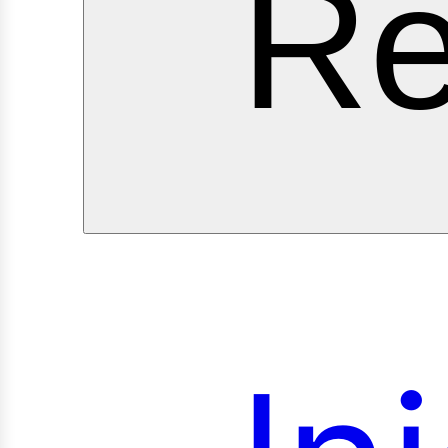
ervi
Re