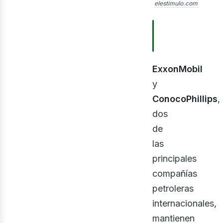
elestimulo.com
TABLA DE
CONTENIDOS
ExxonMobil
y
nerg
ConocoPhillips
,
dos
de
las
principales
compañías
petroleras
internacionales,
mantienen