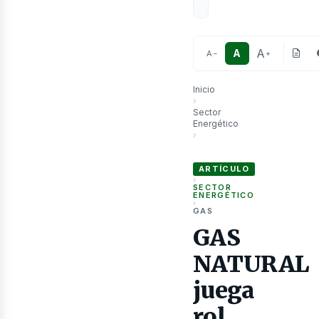
A
A
A
−
+
Inicio
›
Sector
Energético
›
as
GAS NATURAL juega rol funda
ARTÍCULO
›
SECTOR
ENERGÉTICO
›
GAS
GAS
NATURAL
juega
rol