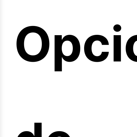
emin
Opci
arre