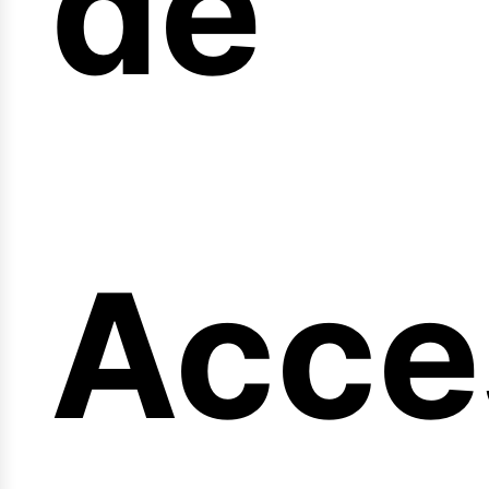
de
eng
Acce