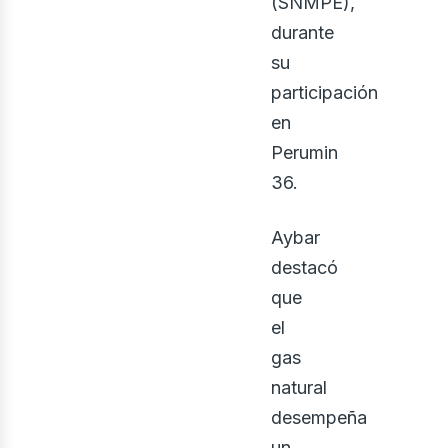
bus
(SNMPE),
durante
su
participación
en
Perumin
36.
Aybar
destacó
que
el
gas
natural
desempeña
un