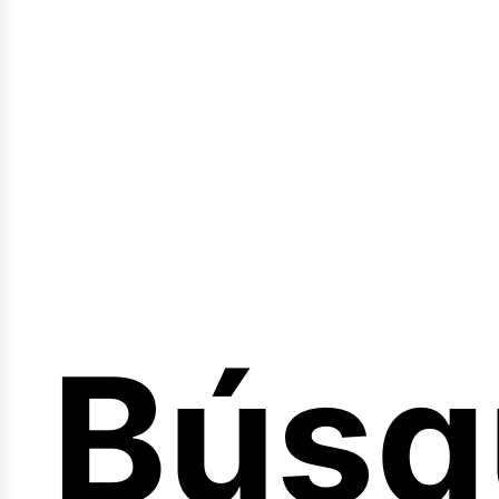
Sesió
Búsq