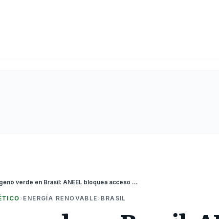
Hidrógeno verde en Brasil: ANEEL bloquea acceso prioritario a planta de US$5.400 millones
ÉTICO
›
ENERGÍA RENOVABLE
›
BRASIL