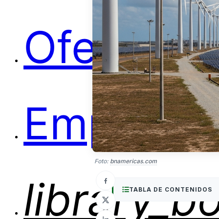
Ofertas
Empleos
Foto:
bnamericas.com
library_b
TABLA DE CONTENIDOS