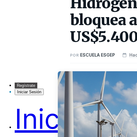
Hidrógen
bloquea a
US$5.400
ESCUELA ESGEP
Hac
POR
Regístrate
Iniciar Sesión
Inicio