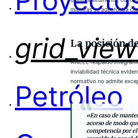
Proyectos
mientras se aguardaba cap
grid_view
La posición d
ANEEL respaldó íntegramen
inviabilidad técnica evid
normativo no admite excep
Petróleo
«En caso de mantene
acceso de modo que
competencia por el 