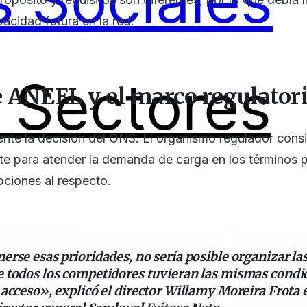
 Sociales
acidad futura en la red.
Sectores
e ANEEL y el marco regulator
te la decisión del ONS. El organismo regulador consi
ente para atender la demanda de carga en los términos 
ciones al respecto.
rse esas prioridades, no sería posible organizar l
 todos los competidores tuvieran las mismas condi
acceso», explicó el director Willamy Moreira Frota 