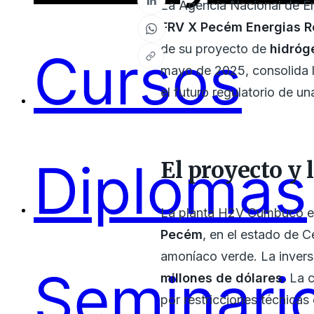
La Agencia Nacional de Ene
FRV X Pecém Energias R
de su proyecto de
hidróg
Cursos
mayo de 2025, consolida l
el futuro regulatorio de u
Diplomas
El proyecto y 
La planta H2V Cumbuco es
Pecém
, en el estado de 
amoníaco verde. La invers
Seminari
millones de dólares
. La 
por restricciones técnicas 