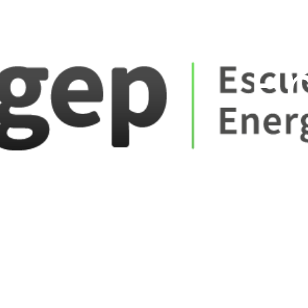
ate_fare
E