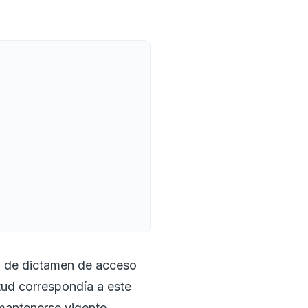
os
a de dictamen de acceso
itud correspondía a este
 mantenerse vigente