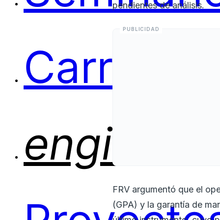
pendientes de análisis.
Carreras
engineer
FRV argumentó que el ope
(GPA) y la garantía de man
último instrumento, cuyo p