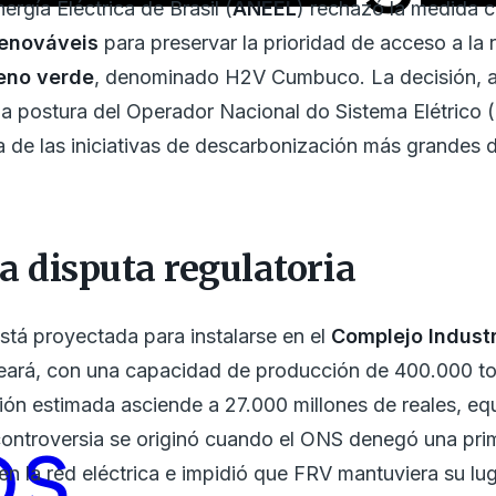
rgía Eléctrica de Brasil (
ANEEL
) rechazó la medida c
enováveis
para preservar la prioridad de acceso a la 
eno verde
, denominado H2V Cumbuco. La decisión, 
a postura del Operador Nacional do Sistema Elétrico
na de las iniciativas de descarbonización más grandes d
la disputa regulatoria
tá proyectada para instalarse en el
Complejo Industr
Ceará, con una capacidad de producción de 400.000 t
ión estimada asciende a 27.000 millones de reales, eq
os
controversia se originó cuando el ONS denegó una prim
en la red eléctrica e impidió que FRV mantuviera su luga