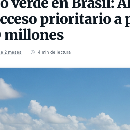
o verde en Brasil: 
cceso prioritario a 
 millones
e 2 meses
4 min de lectura
·