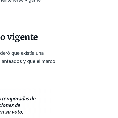
io vigente
deró que existía una
planteados y que el marco
as temporadas de
ciones de
en su voto,