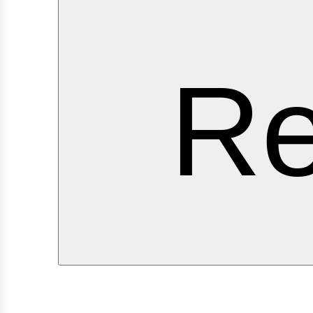
ervi
Re