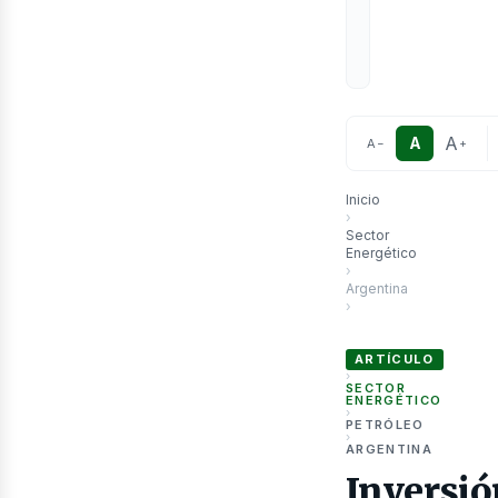
A
A
A
−
+
Inicio
›
Sector
Energético
›
Argentina
›
Inversión Chevron en V
ARTÍCULO
›
SECTOR
ENERGÉTICO
›
PETRÓLEO
›
ARGENTINA
Inversió