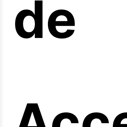
arr
de
Acc