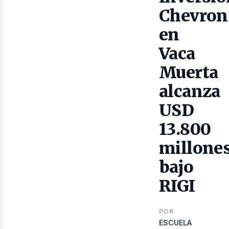
as
Chevron
en
Vaca
Muerta
alcanza
USD
13.800
millone
bajo
RIGI
POR
ESCUELA