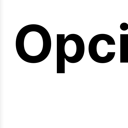
emi
Opc