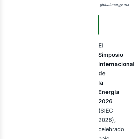
globalenergy.mx
TABLA DE
CONTENIDOS
El
ner
Simposio
Internacional
de
la
Energía
2026
(SIEC
2026),
celebrado
bajo