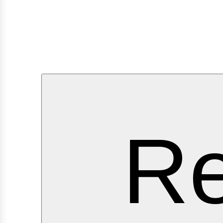
ervi
Re