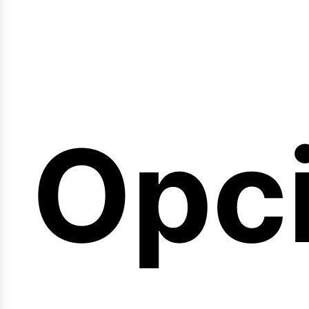
emi
Opc