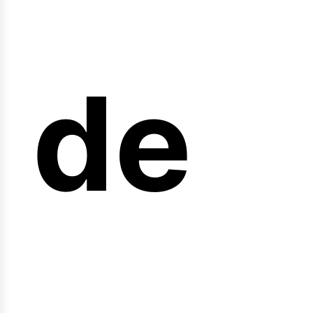
arr
de