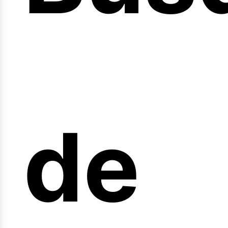
nici
de