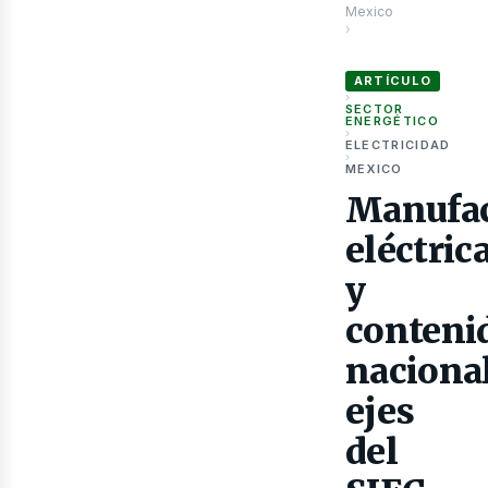
Mexico
›
Manufactura eléctrica
ARTÍCULO
as
›
SECTOR
ENERGÉTICO
›
ELECTRICIDAD
›
MEXICO
Manufac
eléctric
y
conteni
nacional
ejes
del