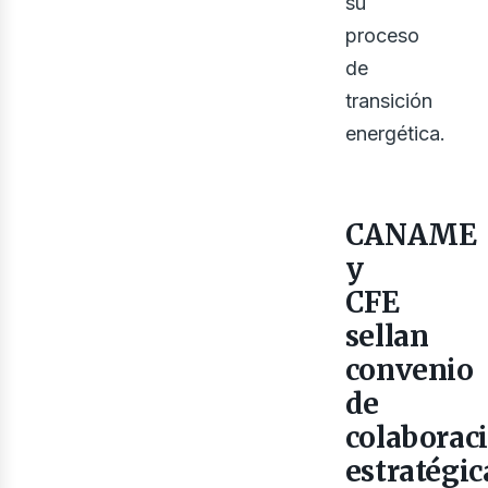
su
proceso
de
transición
energética.
bus
CANAME
y
CFE
sellan
convenio
de
colaborac
estratégic