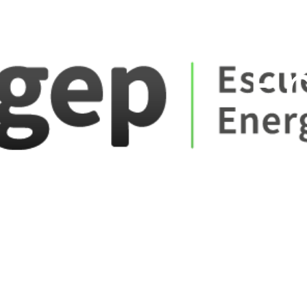
ate_fare
E