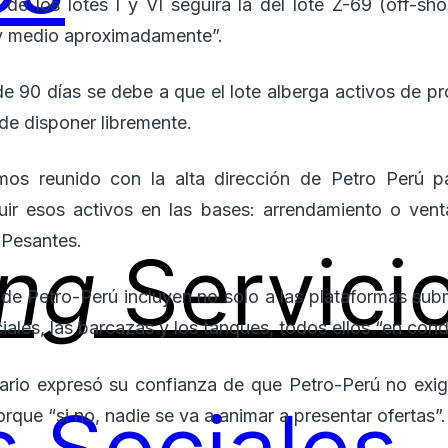
n de los lotes I y VI seguirá la del lote Z-69 (off-sh
 y medio aproximadamente”.
e 90 días se debe a que el lote alberga activos de p
de disponer libremente.
os reunido con la alta dirección de Petro Perú p
uir esos activos en las bases: arrendamiento o venta
o Pesantes.
ing
Servici
de Petro-Perú incluyen no solo a las plataformas subm
ciales, las barcazas y los tanques, todos ellos “en con
nario expresó su confianza de que Petro-Perú no exi
orque “si no, nadie se va a animar a presentar ofertas”.