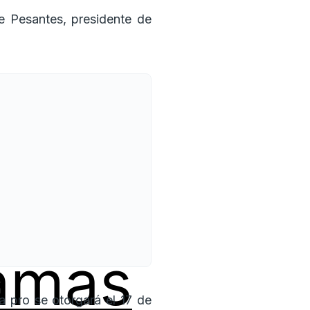
e Pesantes, presidente de
amas
 pro se otorgará el 17 de