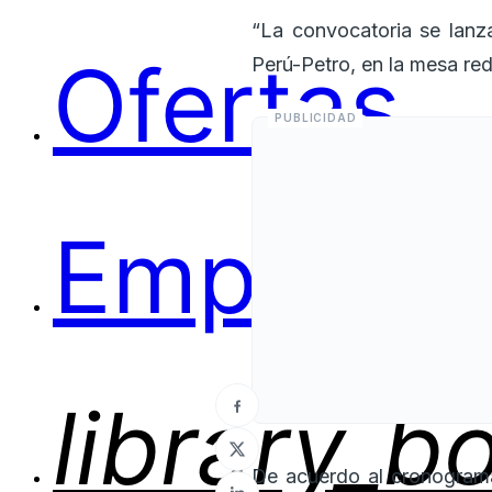
“La convocatoria se lanz
Ofertas
Perú-Petro, en la mesa re
Empleos
library_b
De acuerdo al cronograma