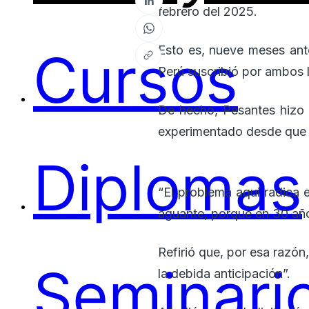
febrero del 2025.
Cursos
Esto es, nueve meses ante
Perú suscribió por ambos l
De hecho, Pesantes hizo h
experimentado desde que f
Diplomas
“El problema aquí radica 
aguante, porque en 30 año
Refirió que, por esa razón
Seminari
la debida anticipación”.