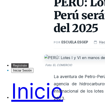
PERÚ: Lot
Perú será
del 2025
ESCUELA ESGEP
Hac
POR
Foto: EL COMERCIO
Regístrate
Iniciar Sesión
La aventura de Petro-Perú
Inicio
agencia de hidrocarburo
internacional de los lote
2023.