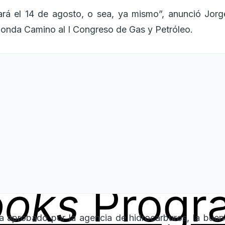
ará el 14 de agosto, o sea, ya mismo”, anunció Jorg
donda Camino al I Congreso de Gas y Petróleo.
ooks
Progr
 aprobado por la agencia de hidrocarburos, la buena