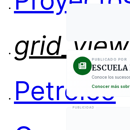
Proyectos
grid_view
PUBLICADO POR
ESCUELA
Conoce los sucesos
Petróleo
Conocer más sobr