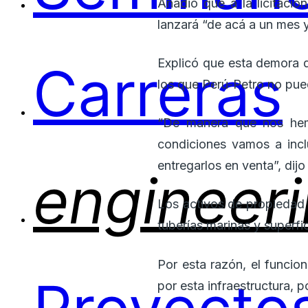
Añadió que a la licitació
lanzará “de acá a un mes
Explicó que esta demora d
Carreras
los que Perú-Petro no pue
“De manera que nos hem
condiciones vamos a incl
entregarlos en venta”, dij
engineer
Los activos de propiedad 
tuberías marinas y superfi
Por esta razón, el funcio
por esta infraestructura, p