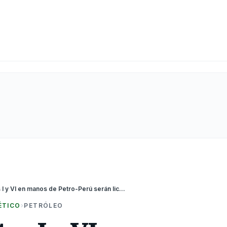
PERÚ: Lotes I y VI en manos de Petro-Perú serán licitados el 17 de febrero del 2025
ÉTICO
›
PETRÓLEO