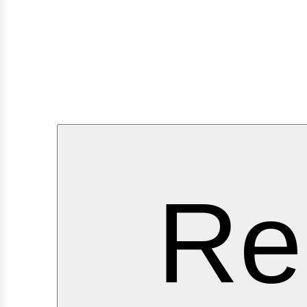
ervi
Re