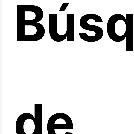
Bús
nicio
de