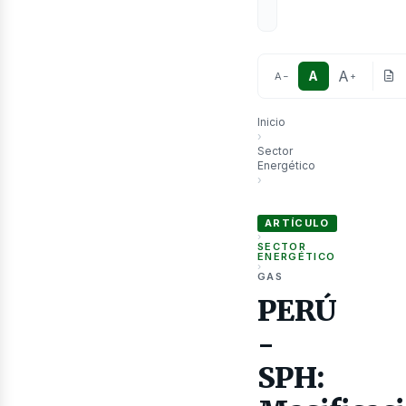
A
A
A
−
+
Inicio
›
Sector
Energético
›
PERÚ - SPH: Masificación de
as
ARTÍCULO
›
SECTOR
ENERGÉTICO
›
GAS
PERÚ
-
SPH: