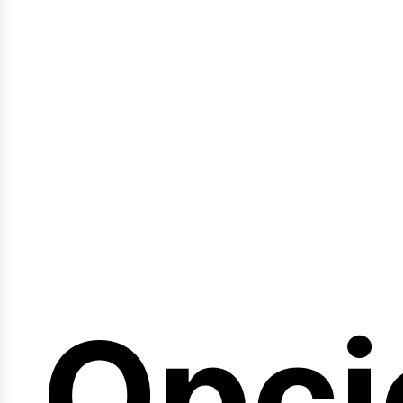
emin
Opci