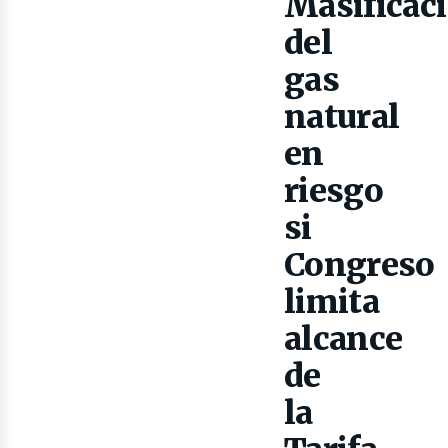
Masificac
del
gas
natural
en
riesgo
lect
si
Congreso
limita
alcance
de
la