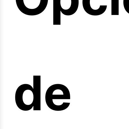
arre
de