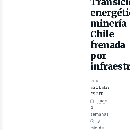
as
Transic
energéti
minería
Chile
frenada
por
infraest
POR
ESCUELA
ESGEP
Hace
4
semanas
3
min de