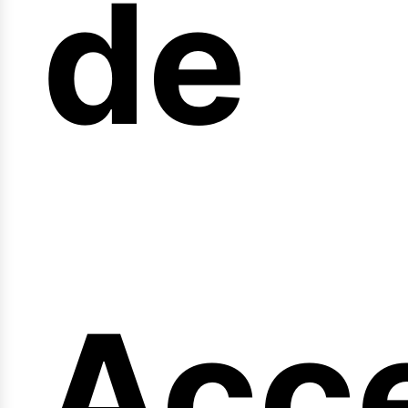
arr
de
Acc