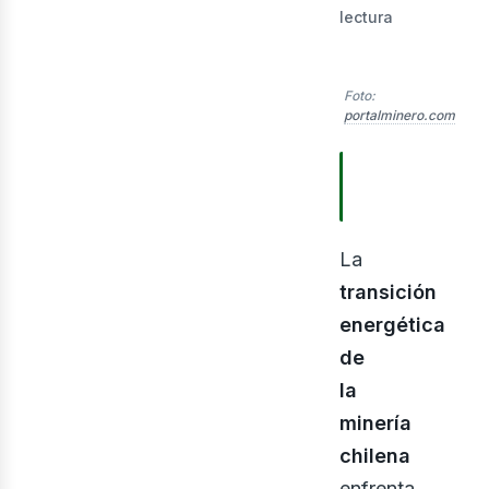
lect
lectura
Foto:
portalminero.com
TABLA DE
CONTENIDOS
La
transición
energética
de
la
minería
chilena
enfrenta