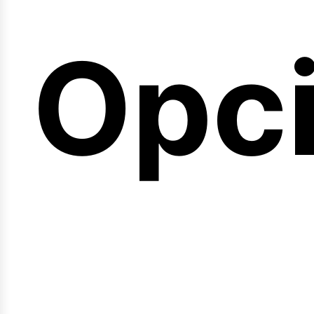
emi
Opc