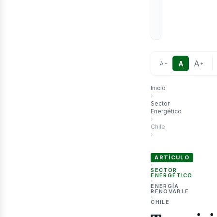
etró
A
A
A
−
+
Inicio
›
Sector
Energético
›
Chile
›
Transición energética m
ARTÍCULO
›
SECTOR
ENERGÉTICO
›
ENERGÍA
RENOVABLE
›
CHILE