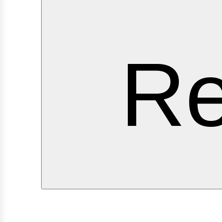
ervi
Re