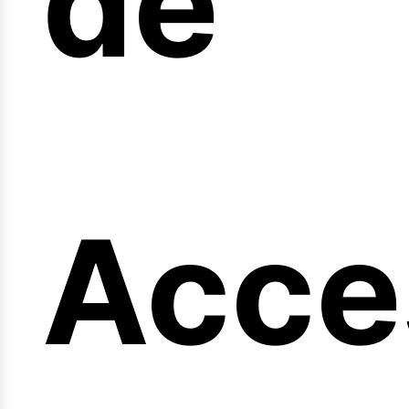
de
eng
Acce