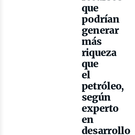
que
podrían
generar
más
lectr
riqueza
que
el
petróleo,
según
experto
en
desarrollo