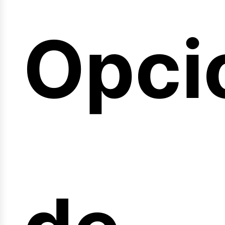
emin
Opci
arre