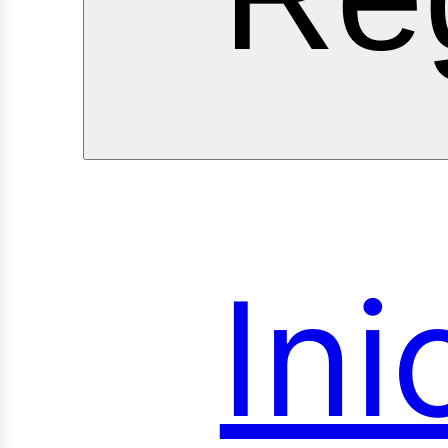
Ini
roye