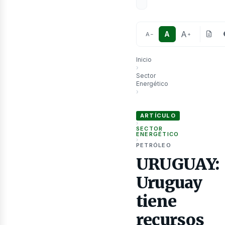
A
A
A
−
+
Inicio
›
Sector
Energético
as
›
URUGUAY: Uruguay tiene recur
ARTÍCULO
›
SECTOR
ENERGÉTICO
›
PETRÓLEO
URUGUAY:
Uruguay
tiene
recursos