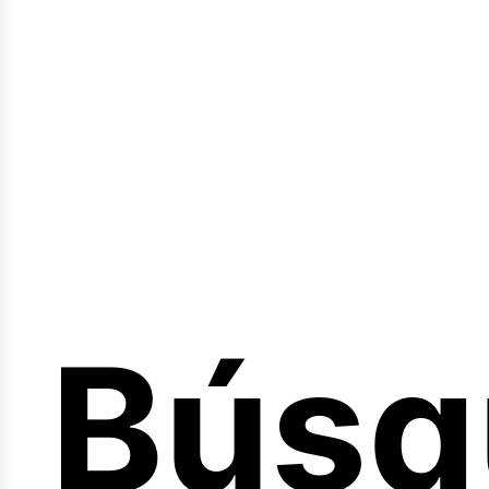
Sesió
Búsq