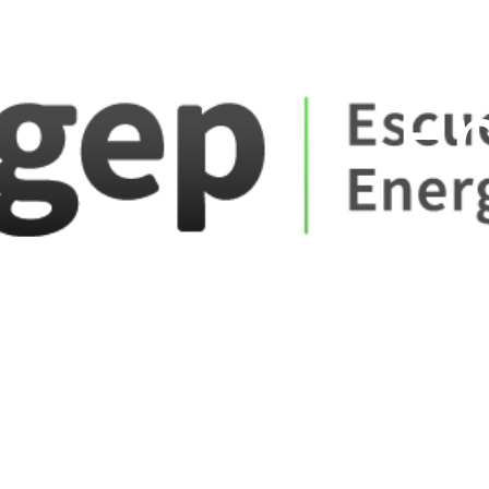
ate_fare
E