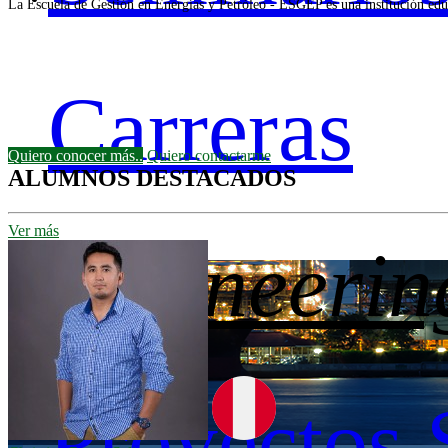
La Escuela de Gestión en Energías y Petróleo - ESGEP es una institución educa
Carreras
Quiero conocer más..
Quiero contactarme
ALUMNOS DESTACADOS
Ver más
engineerin
Proyectos 