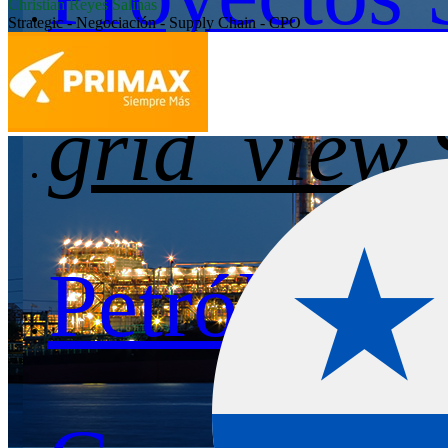
Christian Reyes Salinas
Strategic - Negociación - Supply Chain - CPO
grid_view
Petróleo