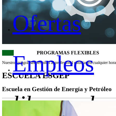
Ofertas
PROGRAMAS FLEXIBLES
Empleos
Nuestros programas permiten al profesional estudiar en cualquier hora
Previous
Next
ESCUELA ESGEP
Escuela en Gestión de Energía y Petróleo
library_bo