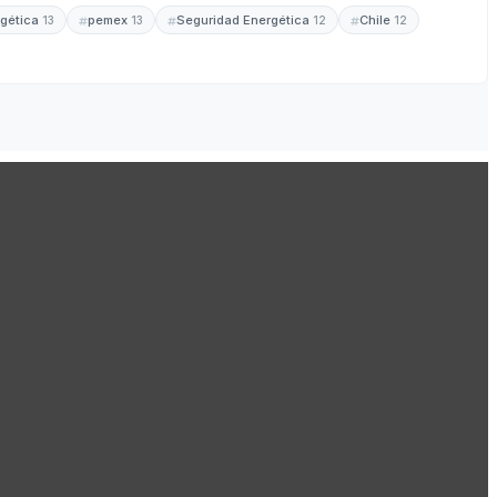
rgética
pemex
Seguridad Energética
Chile
13
13
12
12