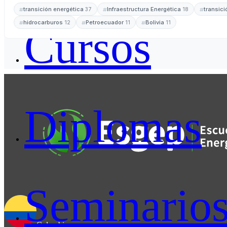
transición energética
Infraestructura Energética
transic
37
18
hidrocarburos
Petroecuador
Bolivia
12
11
11
Cursos
Diplomas
Seminario
Colombia