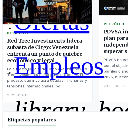
Ofertas
PETRÓLEO
PDVSA im
PETRÓLEO
plan para
Red Tree Investments lidera
independ
subasta de Citgo: Venezuela
superar 
enfrenta un punto de quiebre
Empleos
económico y legal
PDVSA ha act
con el objeti
La subasta judicial de Citgo avanza con Red
barriles diar
Tree Investments como principal postor. El
2025, buscan
proceso, que involucra deudas millonarias y
tensiones internacionales, po…
2025-06-05
2025-06-13
library_bo
Etiquetas populares