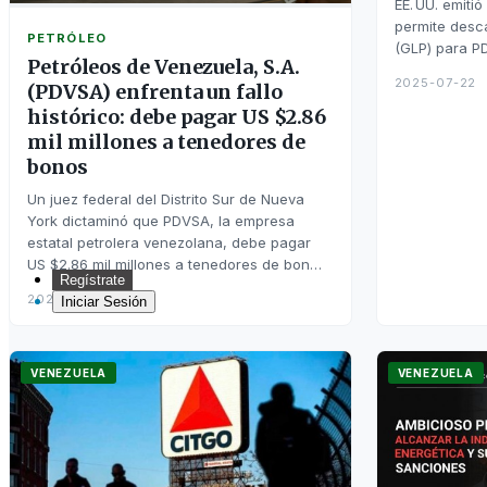
EE. UU. emiti
permite desca
PETRÓLEO
(GLP) para P
Petróleos de Venezuela, S.A.
2025-07-22
(PDVSA) enfrenta un fallo
histórico: debe pagar US $2.86
mil millones a tenedores de
bonos
Un juez federal del Distrito Sur de Nueva
York dictaminó que PDVSA, la empresa
estatal petrolera venezolana, debe pagar
US $2.86 mil millones a tenedores de bon…
Regístrate
2025-10-20
Iniciar Sesión
Inicio
VENEZUELA
VENEZUELA