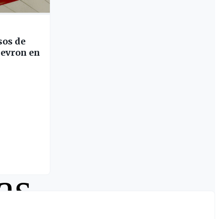
sos de
hevron en
as