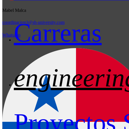
Mabel Malca
Carreras
coordinacion3@sb-university.com
Whatsapp
engineerin
Proyectos 