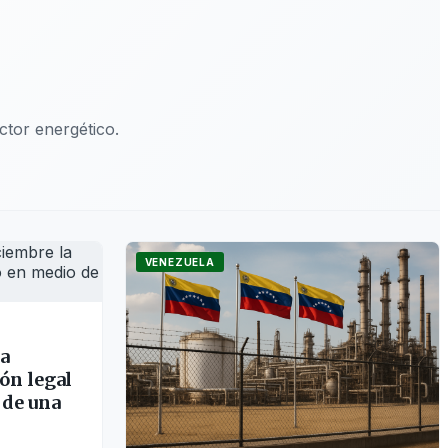
tor energético.
VENEZUELA
ta
ón legal
 de una