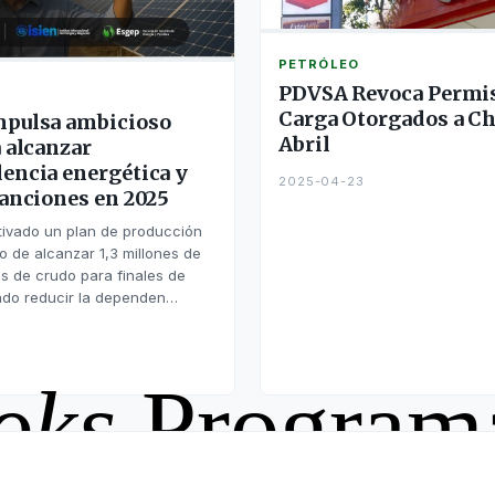
PETRÓLEO
PDVSA Revoca Permi
Carga Otorgados a C
pulsa ambicioso
Abril
 alcanzar
encia energética y
2025-04-23
sanciones en 2025
ivado un plan de producción
vo de alcanzar 1,3 millones de
ios de crudo para finales de
do reducir la dependen…
oks
Program