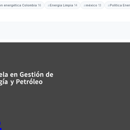
ión energética Colombia
Energía Limpia
méxico
Política Ene
16
14
13
s