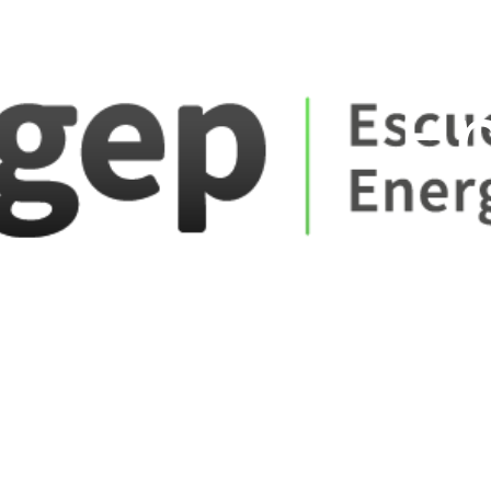
ate_fare
E