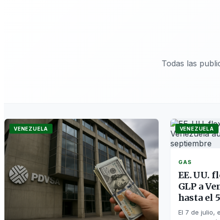
Todas las publ
VENEZUELA
VENEZUELA
GAS
EE. UU. f
GLP a Ve
hasta el 
El 7 de julio