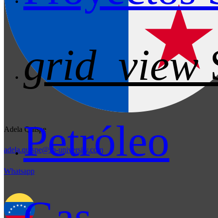
grid_view
Petróleo
Adela Quispe
adela.quispe@sb-university.com
Whatsapp
Gas