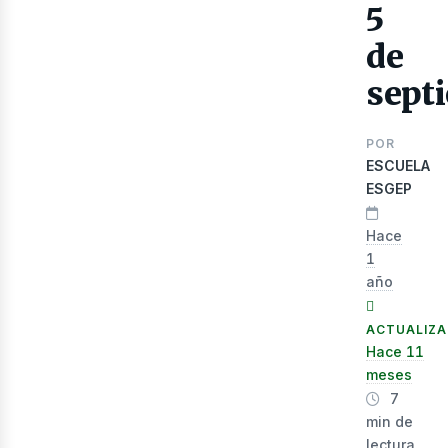
5
de
sept
POR
ESCUELA
ESGEP
Hace
lec
1
año
ACTUALIZ
Hace 11
meses
7
min de
lectura