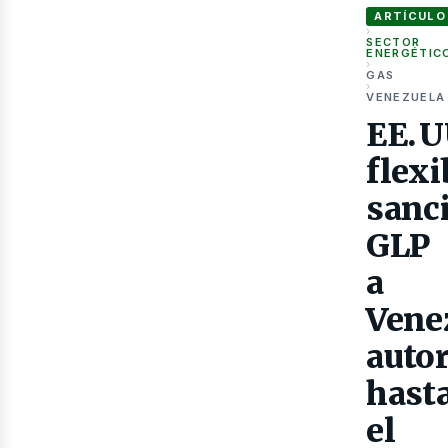
ARTÍCULO
›
SECTOR
ENERGÉTIC
›
GAS
›
VENEZUELA
EE. U
Gas
flexi
sanc
GLP
a
Vene
auto
hast
el