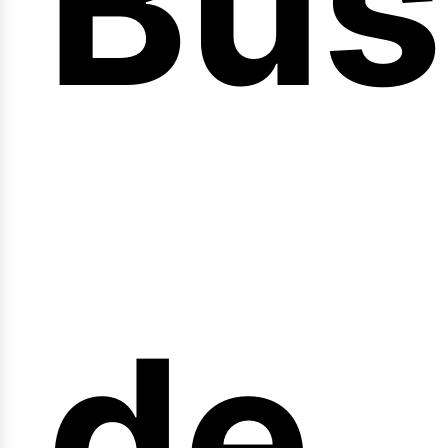
Bús
nici
de