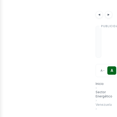
etr
Notici
◀
▶
A
A
−
Inicio
›
Sector
Energético
›
Venezuela
›
EE. UU. flexi