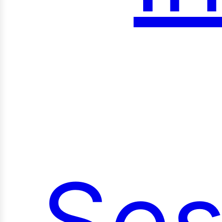
roy
Ses