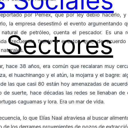
 Sociales
reportado por Pemex, que por ley debió hacerlo, y
arlo, la empresa desestimó el evento argumentando q
Sectores
 natural de petróleo, cuenta el pescador. Es una r
da frecuencia frente a eventos que, de acuerdo 
 naturales.
 hace 38 años, era común que recalaran muy cerca d
za, el huachinango y el atún, la mojarra y el bagre: 
y de las que casi 80 están hoy amenazadas de acuerdo
 de suerte, hace décadas las redes se llenaban de
 tortugas caguamas y lora. Era un mar de vida.
uencia, lo que Elías Naal atraviesa al buscar aliment
o de los derrames provenientes de pozos de extracci