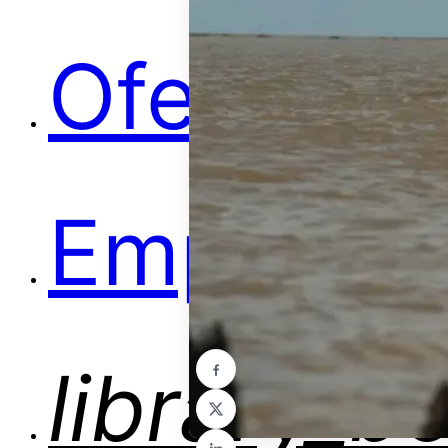
Ofertas
Empleos
library_b