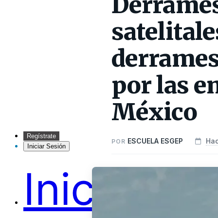
Derrames
satelital
derrames
por las e
México
Regístrate
ESCUELA ESGEP
Hac
POR
Iniciar Sesión
Inicio