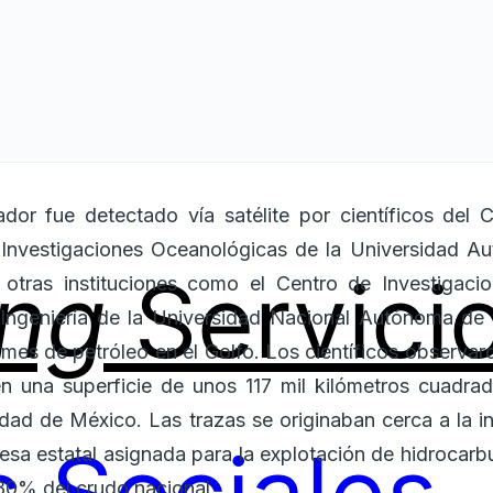
dor fue detectado vía satélite por científicos del C
e Investigaciones Oceanológicas de la Universidad A
ing
Servici
 otras instituciones como el Centro de Investigaci
e Ingeniería de la Universidad Nacional Autónoma 
mes de petróleo en el Golfo. Los científicos observ
 una superficie de unos 117 mil kilómetros cuadrad
dad de México. Las trazas se originaban cerca a la in
a estatal asignada para la explotación de hidrocarb
80% del crudo nacional.