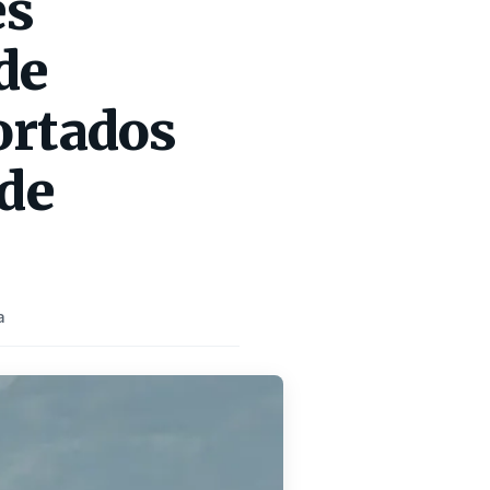
es
de
ortados
 de
a