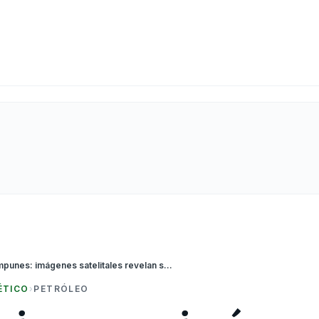
Derrames impunes: imágenes satelitales revelan seis años de derrames de petróleo no reportados por las empresas en el Golfo de México
ÉTICO
›
PETRÓLEO