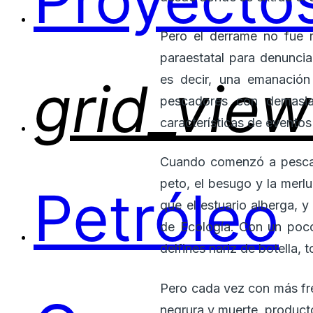
Proyectos
Pero el derrame no fue 
paraestatal para denunci
grid_view
es decir, una emanación
pescadores con demasia
características de eventos
Cuando comenzó a pescar,
peto, el besugo y la merlu
Petróleo
que el estuario alberga, 
de Ecología. Con un poco
delfines nariz de botella,
Pero cada vez con más frec
negrura y muerte, product