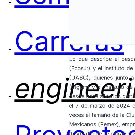
Carreras
Lo que describe el pesca
(Ecosur) y el Instituto d
engineer
(UABC), quienes junto a
(Cigom) y el Instituto d
desde hace años los derra
el 7 de marzo de 2024 en
veces el tamaño de la Ciu
Mexicanos (Pemex), empres
desde donde se extrae el 