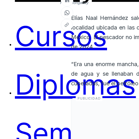
Foto: Mongabay
Elías Naal Hernández sa
Cursos
localidad ubicada en la
México. El pescador no im
de 2024.
“Era una enorme mancha, 
Diplomas
de agua y se llenaban d
cubetadas, fue el petróleo
Seminari