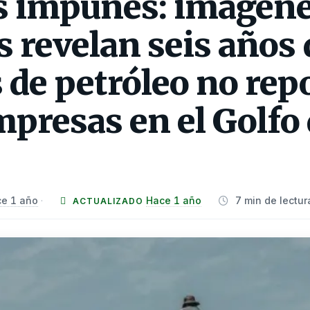
 impunes: imágen
es revelan seis años 
 de petróleo no rep
mpresas en el Golfo
e 1 año
Hace 1 año
7 min de lectur
·
ACTUALIZADO