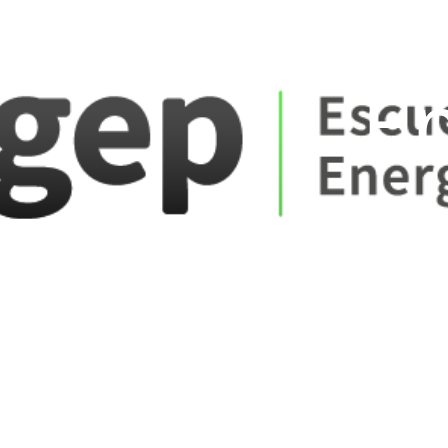
ate_fare
E