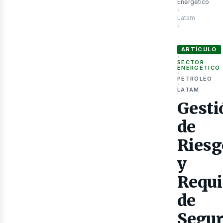
Energético
›
Latam
›
Gestión de Rie
ARTÍCULO
›
SECTOR
ENERGÉTICO
›
PETRÓLEO
›
LATAM
Gesti
Gas
de
Riesg
y
Requi
de
Segur