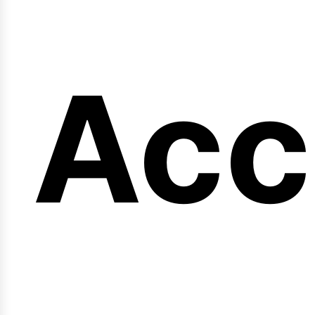
en
Acc