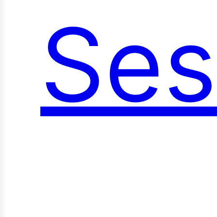
Ses
oci