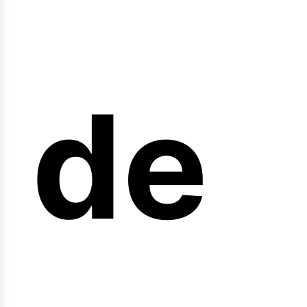
arr
de