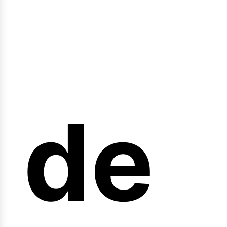
nici
de