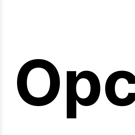
emi
Opc