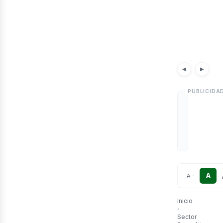
etr
Noticias
◀
▶
A
A
−
Inicio
›
Sector