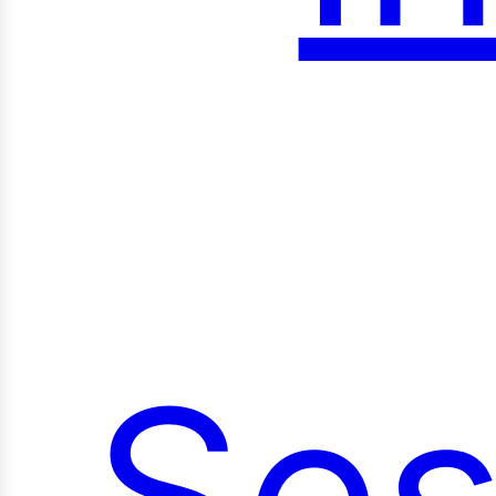
roy
Ses