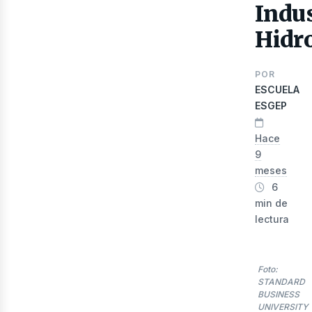
Indus
Hidr
POR
ESCUELA
ESGEP
Hace
9
meses
lec
6
min de
lectura
Foto:
STANDARD
BUSINESS
UNIVERSITY