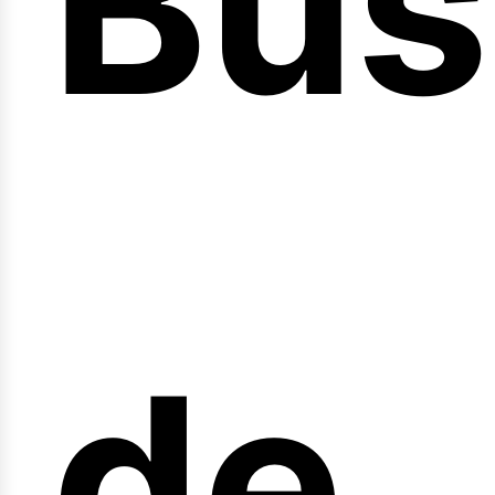
Bús
nici
de