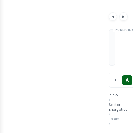
etr
Noticias
Artícu
◀
▶
A
A
−
Inicio
›
Sector
Energético
›
Latam
›
Importancia d