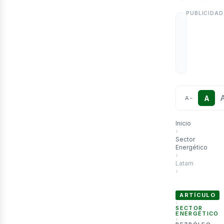
etr
A
A
−
Inicio
›
Sector
Energético
›
Latam
›
Países con más 
ARTÍCULO
›
SECTOR
ENERGÉTICO
›