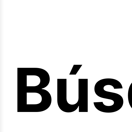
Bús
nici