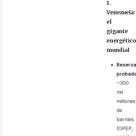
1.
Venezuela:
el
gigante
energético
mundial
ner
Reserv
probad
~300
mil
millones
de
barriles
(OPEP,