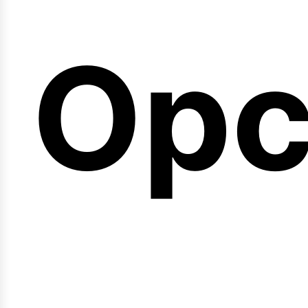
emi
Opc