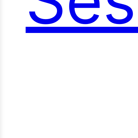
Ses
oci