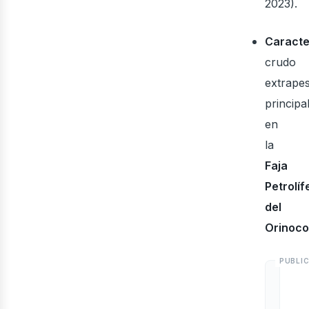
2023).
Caracte
crudo
extrape
principa
en
la
Faja
Petrolíf
del
Orinoco