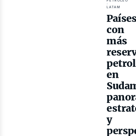
PETRÓLEO
›
LATAM
Gas
Paíse
con
más
reser
petro
en
Sudam
pano
estrat
y
persp