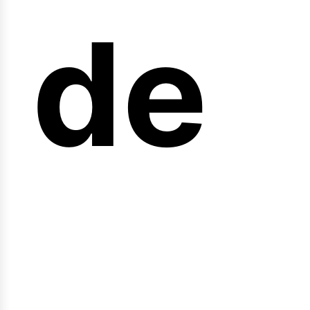
arr
de