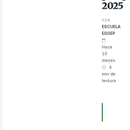
2025
POR
ESCUELA
ESGEP
lec
Hace
10
meses
4
min de
lectura
TABLA D
CONTEN