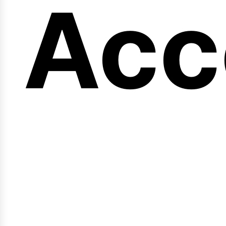
en
Acc