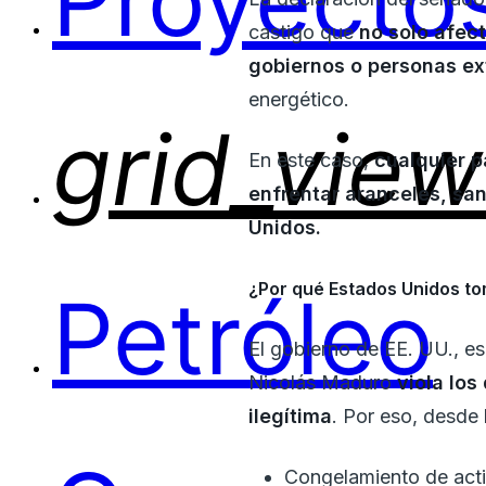
Proyectos
castigo que
no solo afec
gobiernos o personas ex
energético.
grid_view
En este caso,
cualquier p
enfrentar aranceles, sa
Unidos.
¿Por qué Estados Unidos to
Petróleo
El gobierno de EE. UU., e
Nicolás Maduro
viola los
ilegítima
. Por eso, desde
Congelamiento de acti