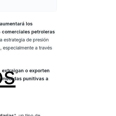
aumentará los
 comerciales petroleras
 estrategia de presión
o
, especialmente a través
os
, extraigan o exporten
á medidas punitivas a
darias
", un tipo de