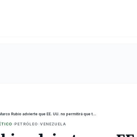
Marco Rubio advierte que EE. UU. no permitirá que terceros países comercialicen petróleo venezolano
ÉTICO
›
PETRÓLEO
›
VENEZUELA