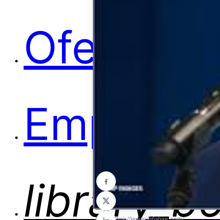
Ofertas
Empleos
library_b
Foto: https://www.infobae.com/