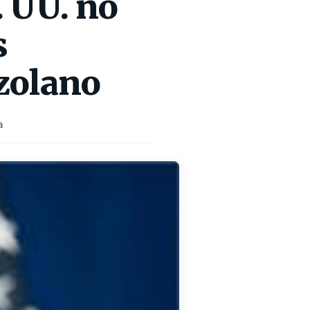
. UU. no
s
zolano
a