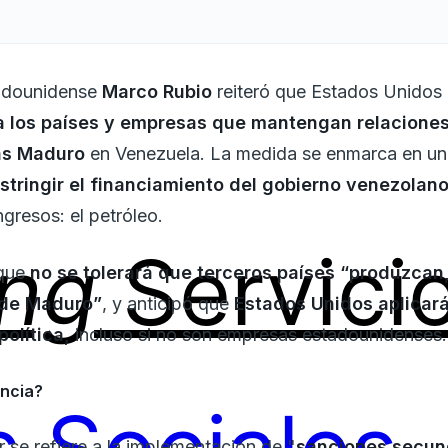
tadounidense
Marco Rubio
reiteró que Estados Unidos
a los países y empresas que mantengan relaciones
lás Maduro
en Venezuela. La medida se enmarca en una
estringir el financiamiento del gobierno venezolan
ngresos: el petróleo.
ing
Servici
 que
no se tolerará que terceros países “produzcan
 de Maduro”
, y anticipó que
Estados Unidos aplicar
política,
incluso si no son empresas estadounidenses.
encia?
 se refiere a la implementación de "
sanciones secun