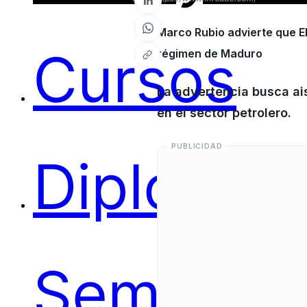
Marco Rubio advierte que E
Cursos
régimen de Maduro
La advertencia busca ai
en el sector petrolero.
Diplomas
Seminari