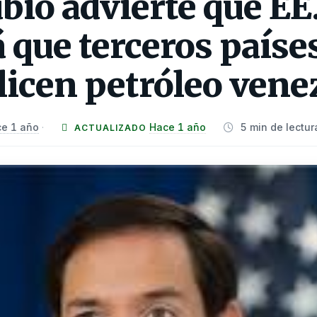
io advierte que EE
 que terceros paíse
licen petróleo vene
e 1 año
Hace 1 año
5 min de lectur
·
ACTUALIZADO