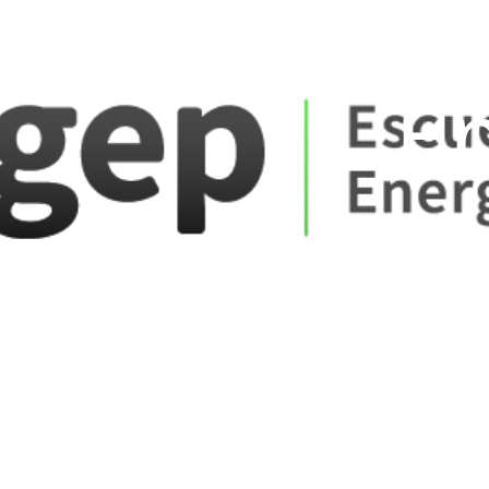
ate_fare
E