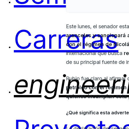
Este lunes, el senador es
Carreras
aranceles y sancionará 
con el régimen de Nico
internacional que busca
r
de su principal fuente de i
engineer
Rubio fue claro al afirmar
petróleo con el régimen
quienes incumplan
esta 
¿Qué significa esta advert
La declaración del senador