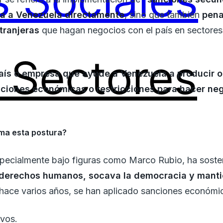
 Sociales
ta a Venezuela directamente
, sino que también
pena
tranjeras
que hagan negocios con el país en sectore
Sectores
aís o empresa que ayude a Venezuela a producir o
nciones económicas o restricciones para hacer ne
ma esta postura?
specialmente bajo figuras como Marco Rubio, ha soste
 derechos humanos, socava la democracia y manti
 hace varios años, se han aplicado sanciones económica
vos.