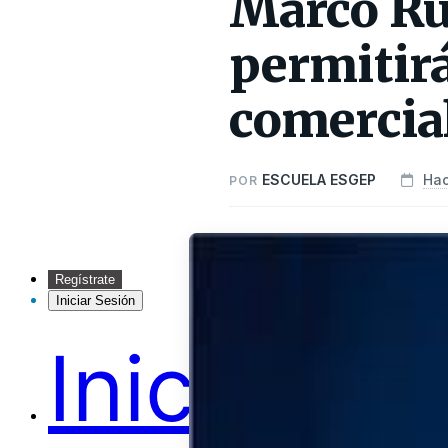
Marco Rub
permitirá
comercia
ESCUELA ESGEP
Hac
POR
Regístrate
Iniciar Sesión
Inicio