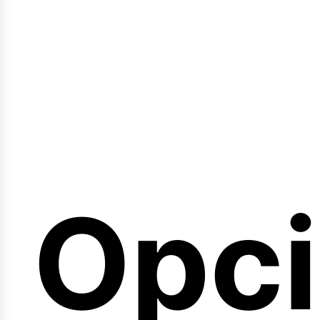
emi
Opc