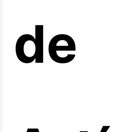
de
fert