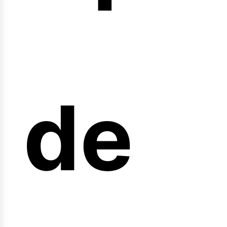
arre
de