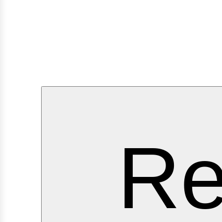
ervi
Re