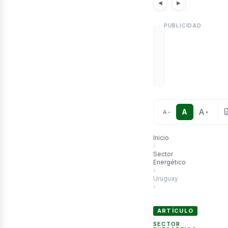
etró
Noticias
Artículos
Not
◀
▶
A
A
A
−
+
Inicio
›
Sector
Energético
›
Uruguay
›
Pluspetrol cubrirá toda 
ARTÍCULO
›
SECTOR