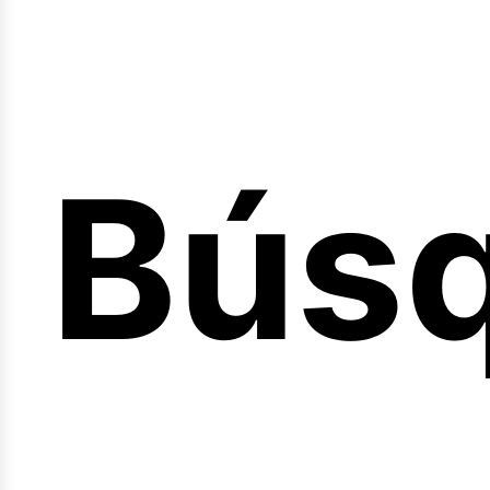
Bús
nicio