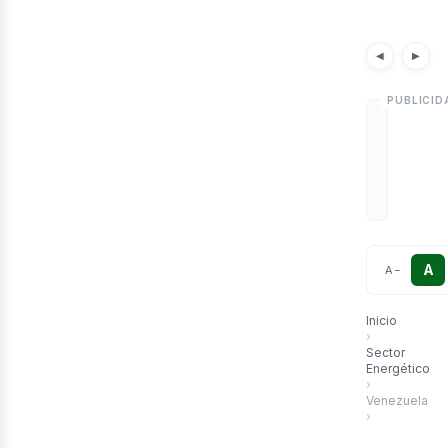
etr
Noticias
Artícu
◀
▶
A
A
−
Inicio
›
Sector
Energético
›
Venezuela
›
Chevron refue