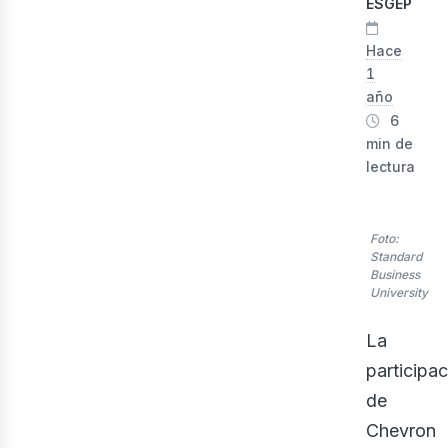
ESGEP
Hace
1
año
6
min de
lectura
Foto:
lec
Standard
Business
University
La
participa
de
Chevron