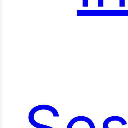
roy
Ses