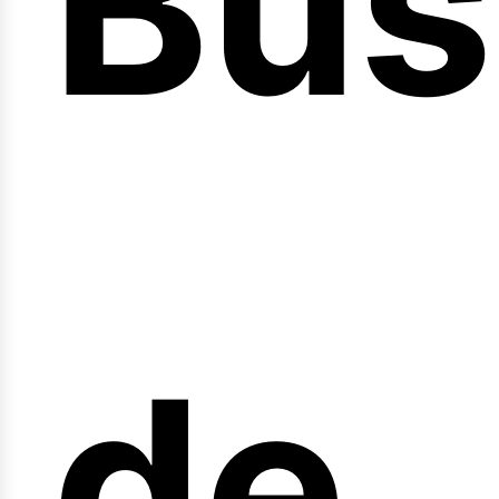
Bús
nici
de