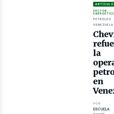
ARTÍCULO
›
SECTOR
ENERGÉTIC
›
PETRÓLEO
›
VENEZUELA
Chev
Gas
refue
la
oper
petro
en
Vene
POR
ESCUELA