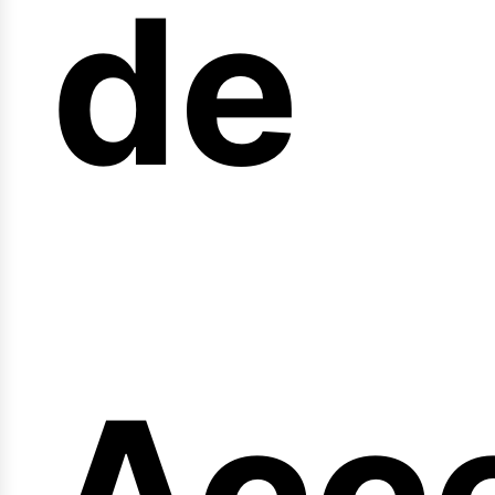
arr
de
Acc