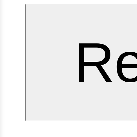
ervi
Re