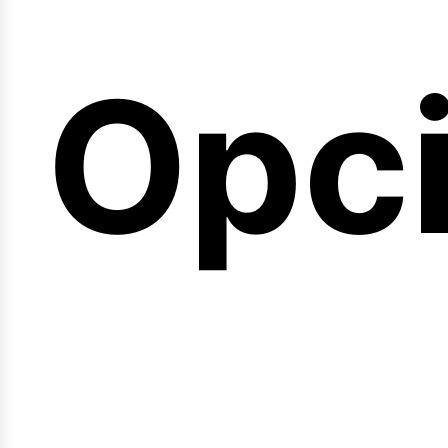
emi
Opc