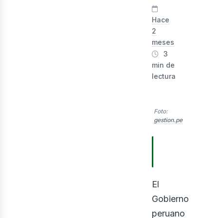
lect
Hace
2
meses
3
min de
lectura
Foto:
gestion.pe
TABLA DE
CONTENIDOS
El
Gobierno
peruano