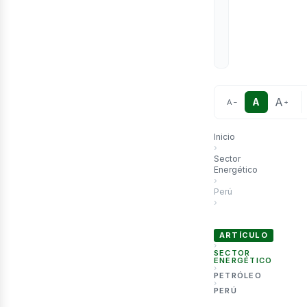
etró
A
A
A
−
+
Inicio
›
Sector
Energético
›
Perú
›
Emergencia en mercado
ARTÍCULO
›
SECTOR
ENERGÉTICO
›
PETRÓLEO
›
PERÚ