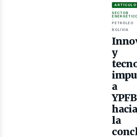
ARTÍCULO
›
SECTOR
ENERGÉTIC
›
PETRÓLEO
›
BOLIVIA
Inno
Gas
y
tecn
impu
a
YPFB
haci
la
conc