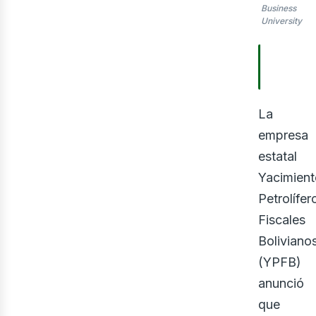
Business
University
TABLA
CONTE
La
empresa
estatal
Yacimien
Petrolífer
Fiscales
Boliviano
(YPFB)
anunció
que