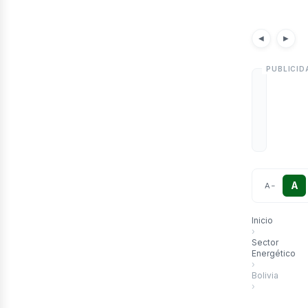
etr
Noticias
Artícu
◀
▶
A
A
−
Inicio
›
Sector
Energético
›
Bolivia
›
Innovación y 