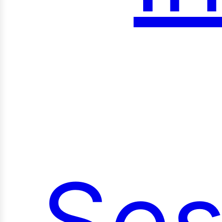
roy
Ses