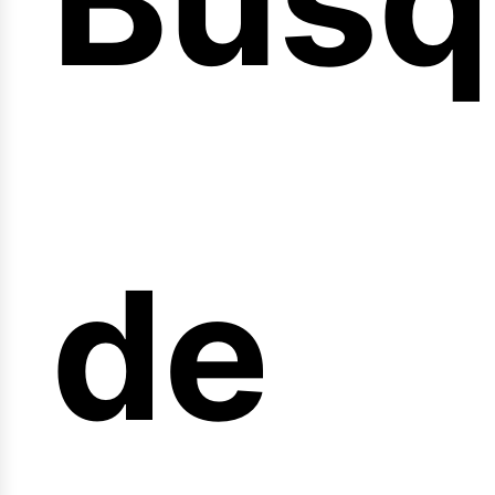
Búsq
nicio
de