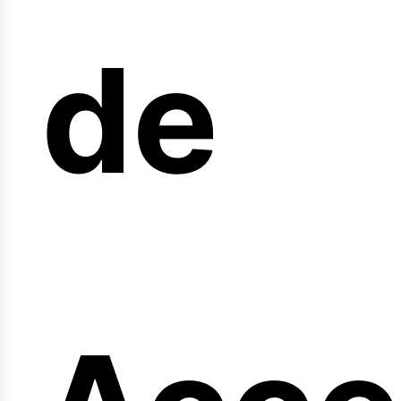
arre
de