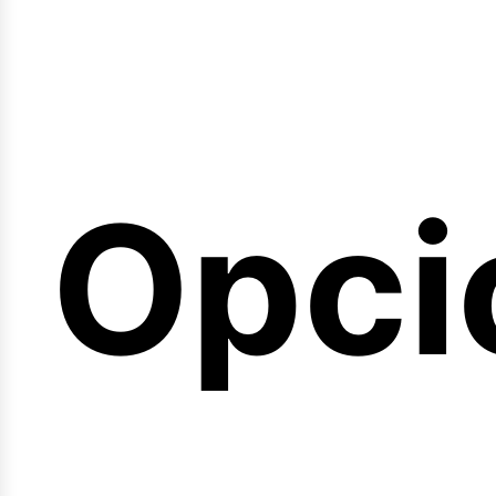
emin
Opci