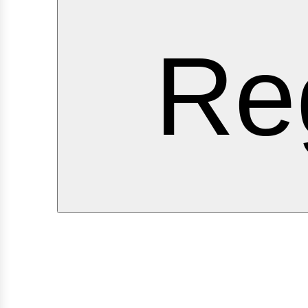
ervi
Re