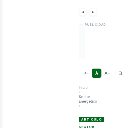
etró
Noticias
Artículo
◀
▶
A
A
A
−
+
Inicio
›
Sector
Energético
›
La Argentina presentó una n
ARTÍCULO
›
SECTOR