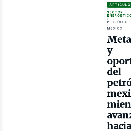
ARTÍCULO
›
SECTOR
ENERGÉTIC
›
PETRÓLEO
›
MEXICO
Meta
Gas
y
opor
del
petr
mexi
mien
avan
haci