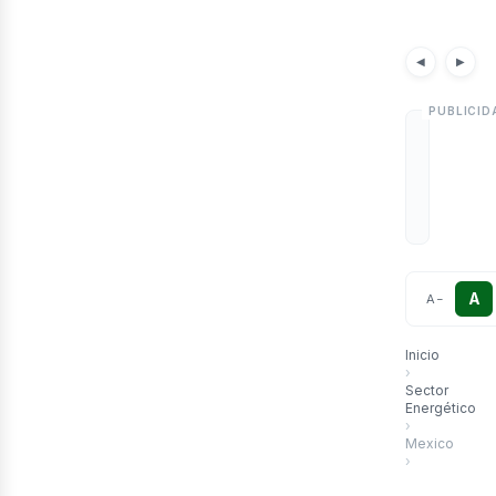
etr
Noticias
Artícu
◀
▶
A
A
−
Inicio
›
Sector
Energético
›
Mexico
›
Metas y opor