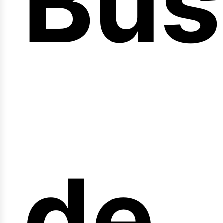
Bús
nici
de