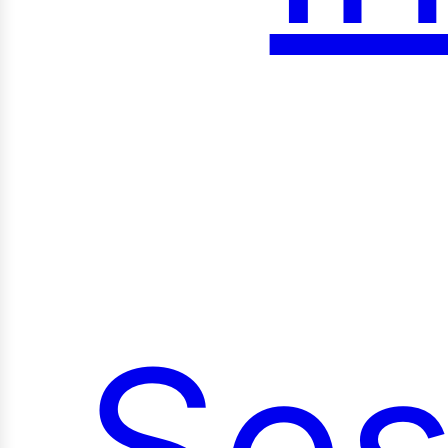
roy
Ses