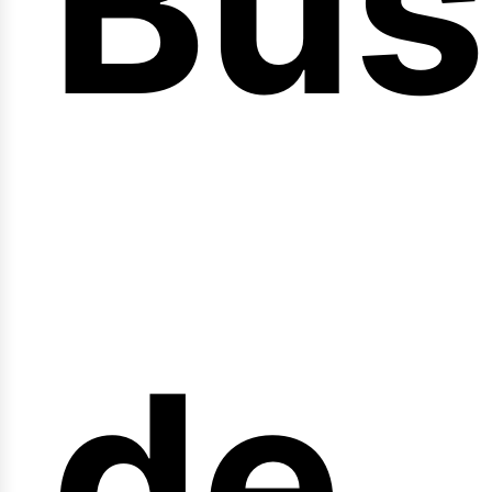
Bús
nici
de