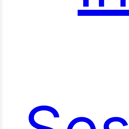
roy
Ses