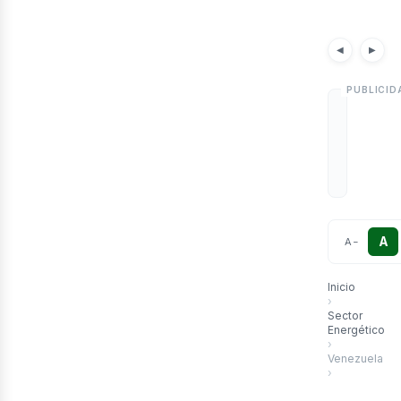
etr
Noticias
Artícu
◀
▶
A
A
−
Inicio
›
Sector
Energético
›
Venezuela
›
Nuevo crudo 