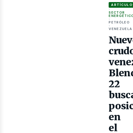
ARTÍCULO
›
SECTOR
ENERGÉTIC
›
PETRÓLEO
›
VENEZUELA
Nuev
Gas
crud
vene
Blen
22
busc
posi
en
el