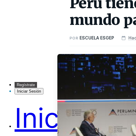
Perú tien
mundo par
ESCUELA ESGEP
Hac
POR
Regístrate
Iniciar Sesión
Inicio