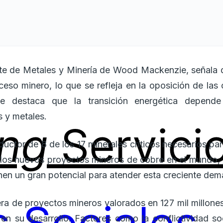
ente de Metales y Minería de Wood Mackenzie, señala q
eso minero, lo que se refleja en la oposición de las
tle destaca que la transición energética depen
s y metales.
ing
Servici
uctor de 8 de los 17 minerales críticos necesarios pa
 los nuevos proyectos mineros de cobre en el mundo, 
enen un gran potencial para atender esta creciente de
era de proyectos mineros valorados en 127 mil millones
 en su desarrollo. Factores como la conflictividad soc