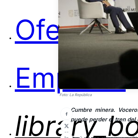
Ofertas
Empleos
Foto: La República
Cumbre minera. Vocero
library_b
puede perder el tren del 