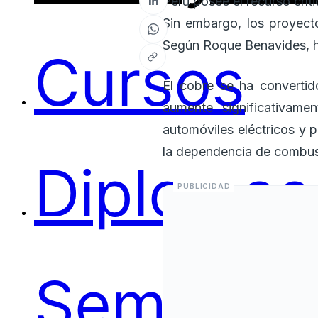
Perú posee el recurso crít
Sin embargo, los proyecto
Según Roque Benavides, ha
Cursos
El cobre se ha convertid
aumente significativame
automóviles eléctricos y 
la dependencia de combust
Diplomas
Seminari