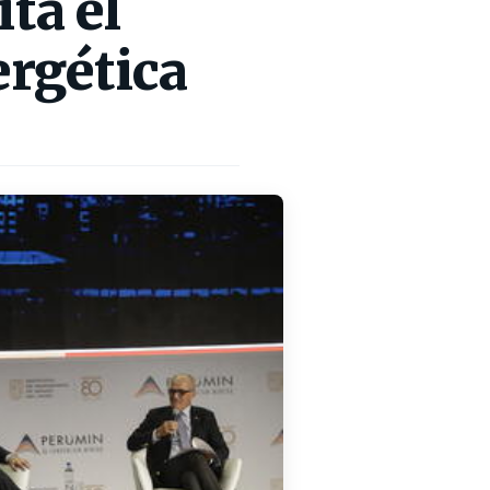
ta el
ergética