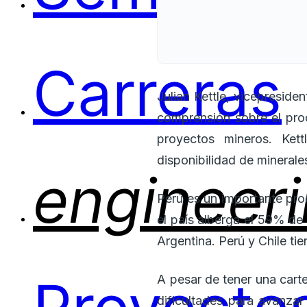
Carreras
Julian Kettle, vicepresid
comprensión sobre el proc
proyectos mineros. Ket
disponibilidad de minerale
engineer
Perú es un importante prod
el país alberga el 59% de
Argentina. Perú y Chile ti
A pesar de tener una cart
dificultades para avanzar