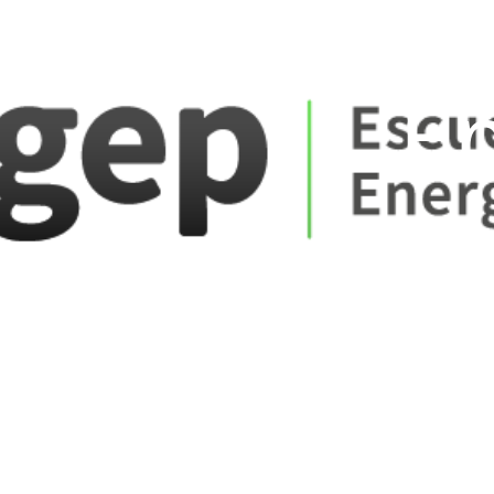
ate_fare
E