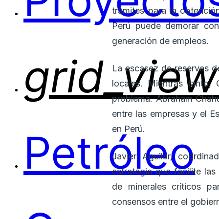
Proyectos
trámites para la obtenció
Perú puede demorar cons
generación de empleos.
grid_view
La escasez de reservas d
locales. Mientras tanto
problema. Abraham Chahuan
entre las empresas y el E
en Perú.
Petróleo
Javier Aguilar, coordin
estrategia que facilite l
de minerales críticos pa
consensos entre el gobier