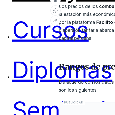
Los precios de los
combus
la estación más económica
Cursos
por la plataforma
Facilito
dispersión tarifaria abarca
capital peruana.
Diplomas
Rangos de prec
De acuerdo con los datos 
son los siguientes:
Seminari