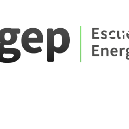
ate_fare
E