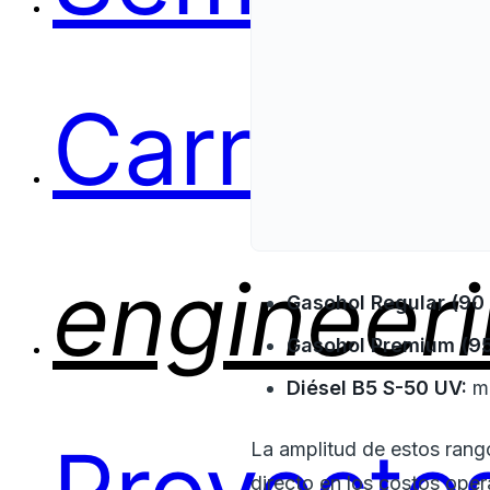
Carreras
engineer
Gasohol Regular (90 
Gasohol Premium (95
Diésel B5 S-50 UV:
mí
La amplitud de estos rango
directo en los costos oper