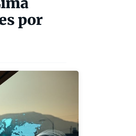
Lima
les por