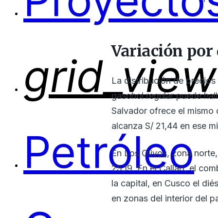
Proyectos
Variación por d
grid_view
La distribución de precios
gasohol regular puede hall
Salvador ofrece el mismo 
alcanza S/ 21,44 en ese mi
Petróleo
En Los Olivos, zona norte, e
25,19. En el Callao, el co
la capital, en Cusco el dié
en zonas del interior del pa