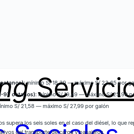
ing
Servici
octanos):
mínimo S/ 18,39 — máximo S/ 23,65 por ga
-97 octanos):
mínimo S/ 19,49 — máximo S/ 25,99 po
nimo S/ 21,58 — máximo S/ 27,99 por galón
s supera los seis soles en el caso del diésel, lo que 
ativos del transporte de carga y pasajeros.