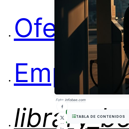
Ofertas
Empleos
Foto:
infobae.com
library_b
TABLA DE CONTENIDOS