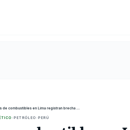
Precios de combustibles en Lima registran brecha de cinco soles por galón
ÉTICO
›
PETRÓLEO
›
PERÚ