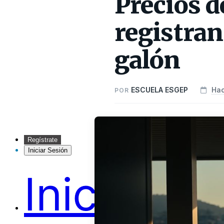
Precios 
registran
galón
ESCUELA ESGEP
Hac
POR
Regístrate
Iniciar Sesión
Inicio