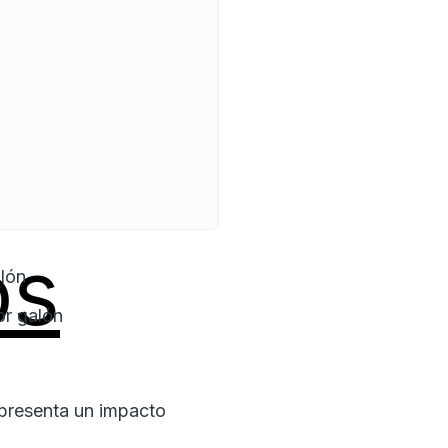
os
lón
r galón
representa un impacto