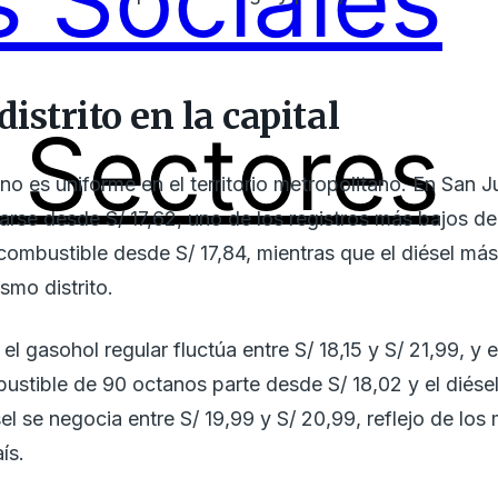
 Sociales
istrito en la capital
Sectores
 no es uniforme en el territorio metropolitano. En San 
arse desde S/ 17,62, uno de los registros más bajos de 
combustible desde S/ 17,84, mientras que el diésel má
smo distrito.
l gasohol regular fluctúa entre S/ 18,15 y S/ 21,99, y el
mbustible de 90 octanos parte desde S/ 18,02 y el diés
sel se negocia entre S/ 19,99 y S/ 20,99, reflejo de lo
ís.