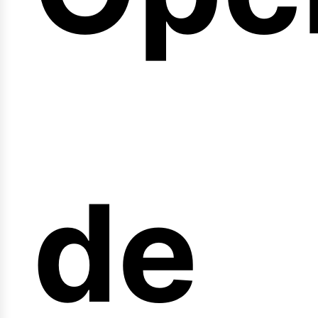
arr
de