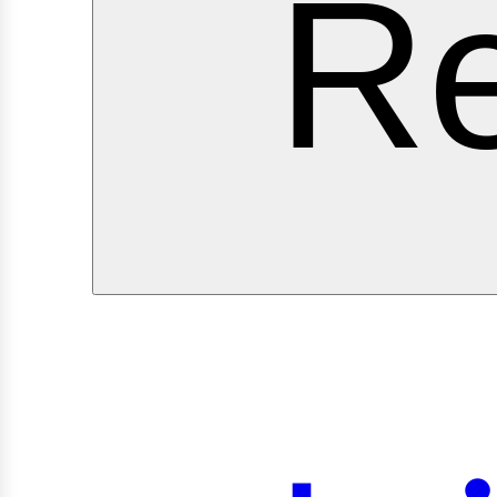
ervi
Re