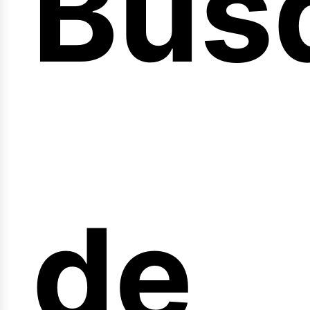
Bús
nici
de