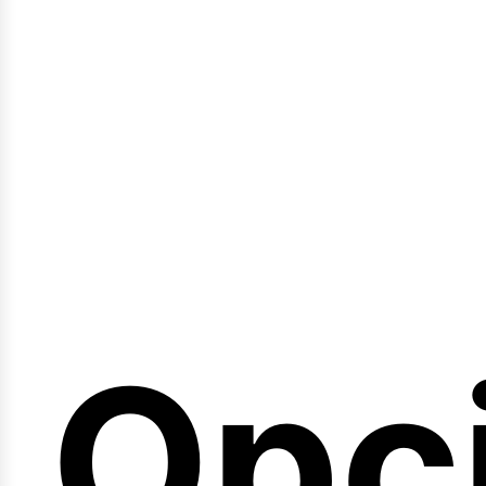
emi
Opc