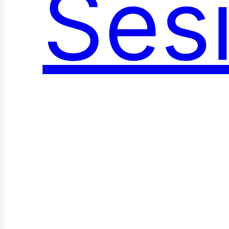
Ses
oci