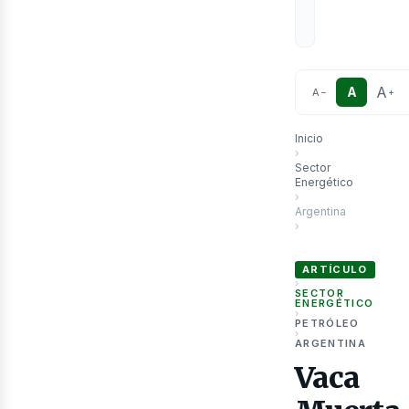
A
A
A
−
+
Inicio
›
Sector
Energético
›
Argentina
›
Vaca Muerta bate réco
ARTÍCULO
›
SECTOR
ENERGÉTICO
›
PETRÓLEO
›
ARGENTINA
Vaca