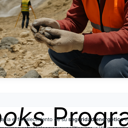
ooks
Progr
acia el fortalecimiento de su
seguridad energética
m