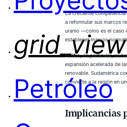
Proyectos
La creciente competencia i
a reformular sus marcos re
uranio —como es el caso d
grid_view
establecer marcos normati
El
litio
, en particular, se 
expansión acelerada de la
renovable. Sudamérica con
Petróleo
convierte a la región en un
Implicancias p