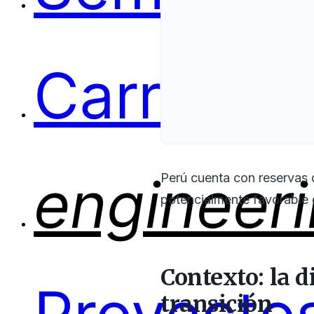
Carreras
engineer
Perú cuenta con reservas 
potencialmente favorable 
Contexto: la d
transición