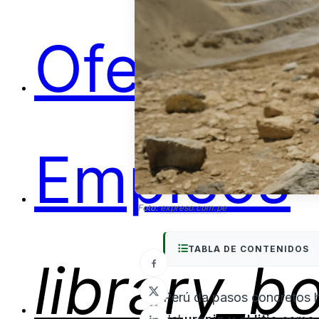
Ofertas
Empleos
Foto:
expreso.com.pe
TABLA DE CONTENIDOS
library_b
Perú da pasos concretos h