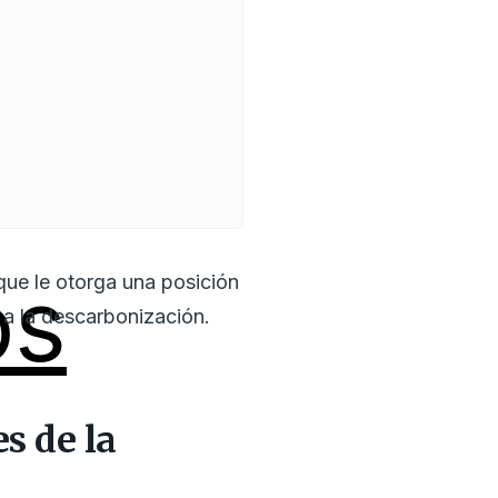
os
que le otorga una posición
 a la descarbonización.
s de la