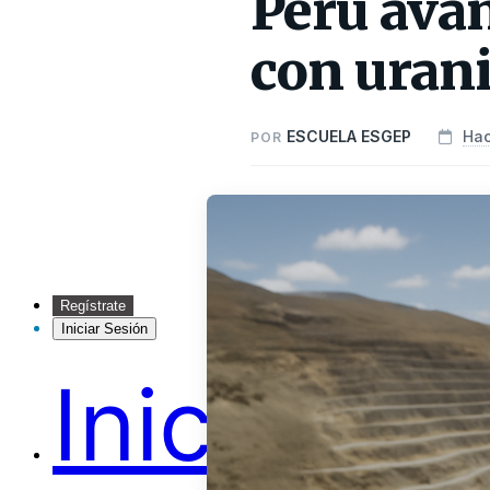
Perú avan
con uranio
ESCUELA ESGEP
Ha
POR
Regístrate
Iniciar Sesión
Inicio