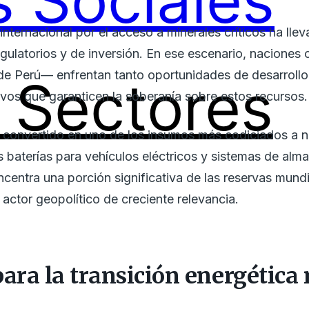
 Sociales
nternacional por el acceso a minerales críticos ha lle
gulatorios y de inversión. En ese escenario, naciones c
e Perú— enfrentan tanto oportunidades de desarrollo
Sectores
vos que garanticen la soberanía sobre estos recursos.
ha convertido en uno de los insumos más codiciados a n
s baterías para vehículos eléctricos y sistemas de al
centra una porción significativa de las reservas mund
 actor geopolítico de creciente relevancia.
ara la transición energética