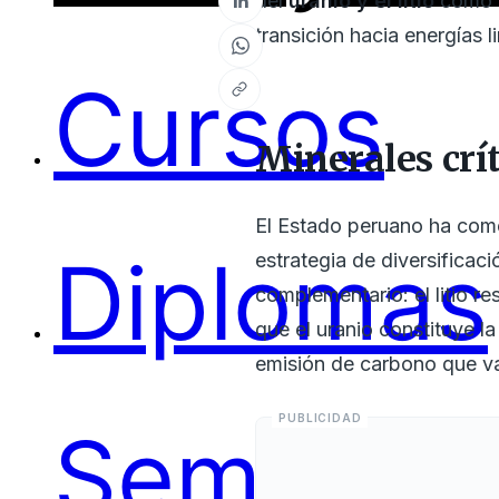
del
uranio y el litio
como r
transición hacia energías 
Cursos
Minerales crít
El Estado peruano ha com
Diplomas
estrategia de diversifica
complementario: el litio r
que el uranio constituye la
emisión de carbono que va
Seminari