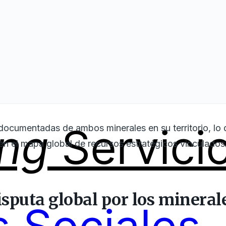
ing
Servici
documentadas de ambos minerales en su territorio, lo 
en el mapa global de recursos estratégicos vinculados
isputa global por los minerale