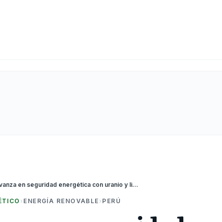
Perú avanza en seguridad energética con uranio y litio
ÉTICO
›
ENERGÍA RENOVABLE
›
PERÚ