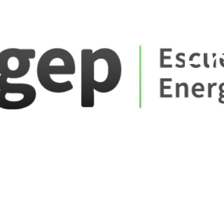
ate_fare
E