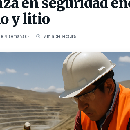
za en seguridad en
 y litio
ce 4 semanas
3 min de lectura
·