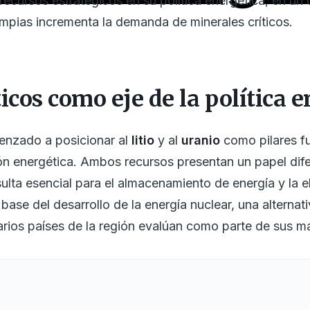
ecursos estratégicos en su política energética, en un 
limpias incrementa la demanda de minerales críticos.
icos como eje de la política 
enzado a posicionar al
litio
y al
uranio
como pilares f
ción energética. Ambos recursos presentan un papel dif
esulta esencial para el almacenamiento de energía y la 
 base del desarrollo de la energía nuclear, una alterna
rios países de la región evalúan como parte de sus ma
os