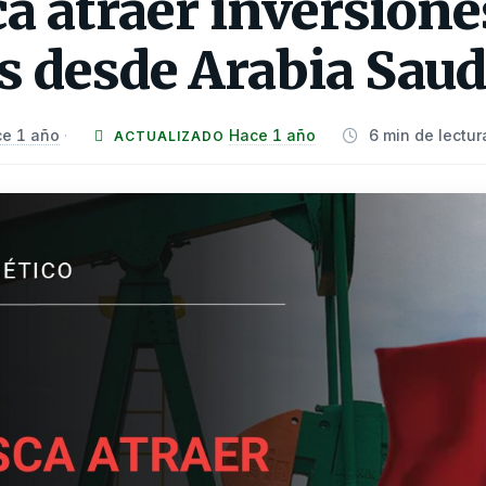
a atraer inversione
s desde Arabia Saud
e 1 año
Hace 1 año
6 min de lectur
·
ACTUALIZADO