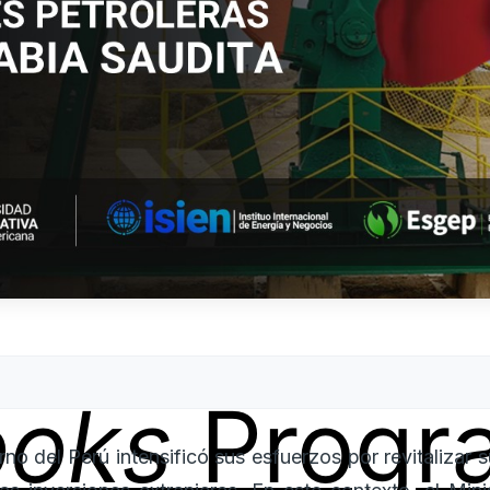
ooks
Progr
rno del Perú intensificó sus esfuerzos por revitalizar s