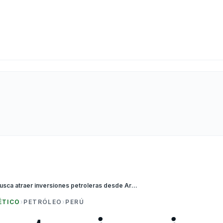
Perú busca atraer inversiones petroleras desde Arabia Saudita
ÉTICO
›
PETRÓLEO
›
PERÚ