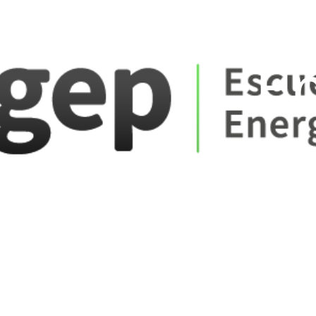
ate_fare
E