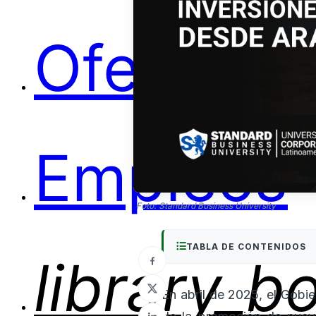
Ofertas
Empleos
Foto: Standard Business University
TABLA DE CONTENIDOS
library_b
En abril de 2025, el Gobie