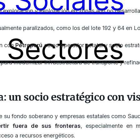
 Sociales
 exploración y explotación en zonas aún no desarroll
almente paralizados, como los del lote 192 y 64 en Lo
Sectores
ón con
Petroperú
como operador estatal y socio estrat
para modernizar infraestructura de transporte y refina
: un socio estratégico con vi
 de su fondo soberano y empresas estatales como Sau
ertir fuera de sus fronteras
, especialmente en 
cceso a recursos energéticos.