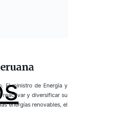
peruana
os
. El ministro de Energía y
reactivar y diversificar su
las energías renovables, el