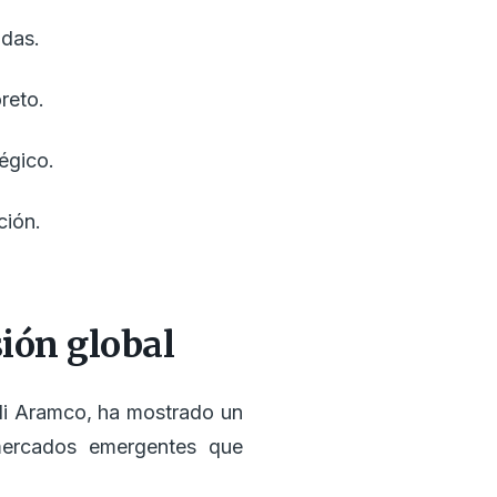
adas.
reto.
égico.
ción.
sión global
di Aramco, ha mostrado un
mercados emergentes que