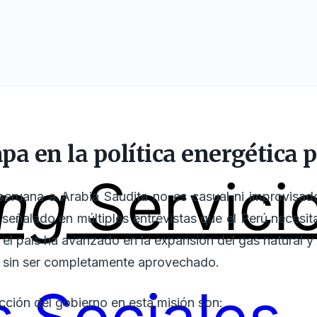
pa en la política energética 
ing
Servici
 peruana a Arabia Saudita no es casual ni improvisado
eñalado en múltiples entrevistas que el Perú necesita 
el país ha avanzado en la expansión del gas natural y 
 sin ser completamente aprovechado.
acción del gobierno en esta misión son: