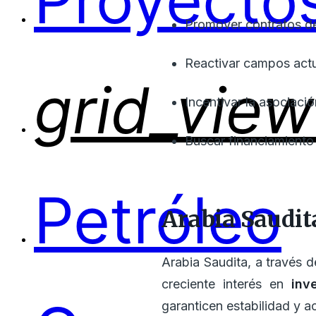
Proyectos
Promover contratos de
Reactivar campos actu
grid_view
Incentivar la asociaci
Buscar financiamiento 
Petróleo
Arabia Saudita
Arabia Saudita, a través
creciente interés en
inv
garanticen estabilidad y a