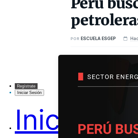
Perú busc
petrolera
ESCUELA ESGEP
Hac
POR
Regístrate
Iniciar Sesión
Inicio