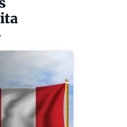
s
ita
a