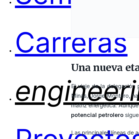
Carreras
Una nueva eta
engineer
El viaje de la delegación
Minas, Jorge Montero, ha s
matriz energética. Aunque 
potencial petrolero
sigue
Las principales líneas de 