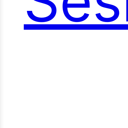
Ses
oci