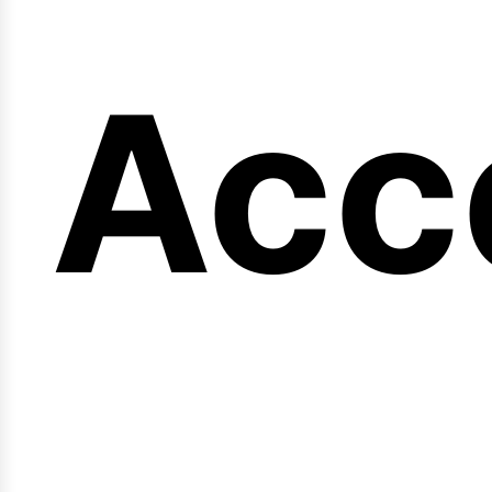
eng
Acc