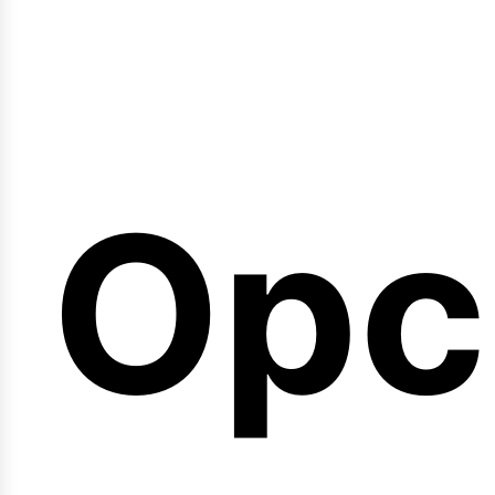
emi
Opc