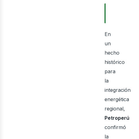
TABLA DE
CONTENID
ner
En
un
hecho
histórico
para
la
integración
energética
regional,
Petroperú
confirmó
la