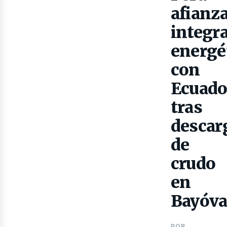
Gas
afianz
integr
energé
con
Ecuado
tras
descar
de
crudo
en
Bayóva
POR