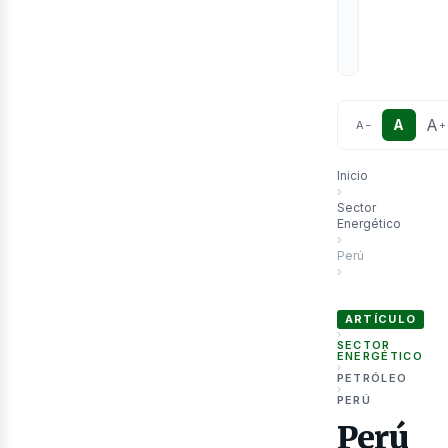
etr
A
A
A
−
+
Inicio
›
Sector
Energético
›
Perú
›
Perú afianza integ
ARTÍCULO
›
SECTOR
ENERGÉTICO
›
PETRÓLEO
›
PERÚ
Perú