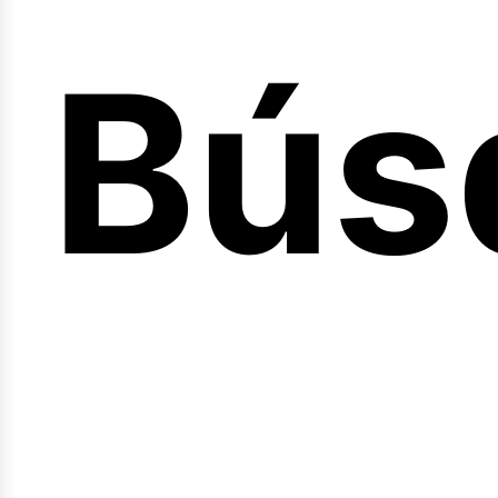
Bús
nici