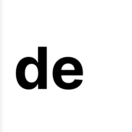
arr
de