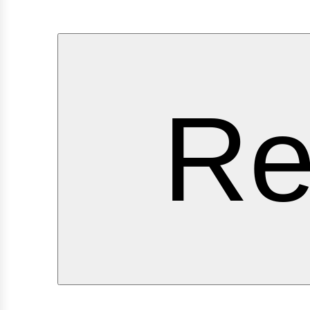
ervic
Re