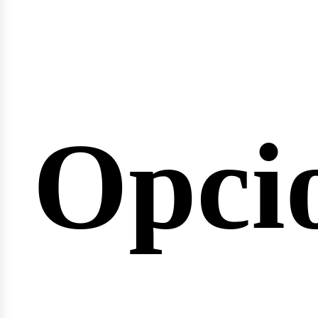
emin
Opci