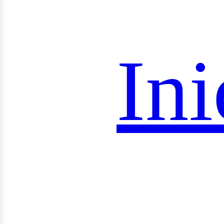
royec
Ini