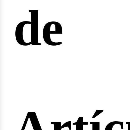
de
ferta
Artíc