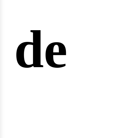
arrer
de